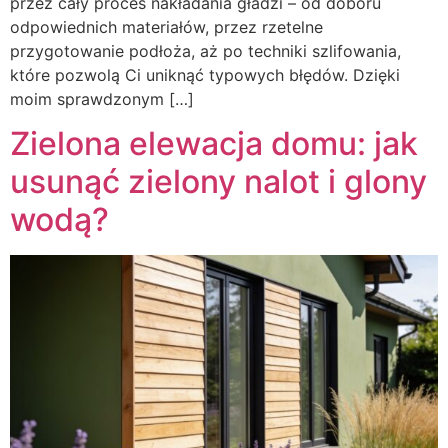
przez cały proces nakładania gładzi – od doboru
odpowiednich materiałów, przez rzetelne
przygotowanie podłoża, aż po techniki szlifowania,
które pozwolą Ci uniknąć typowych błędów. Dzięki
moim sprawdzonym […]
Zielona elewacja domu: jak
usunąć zielony nalot i glony
wodą?