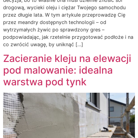
decyzja, bo to właśnie ona musi dzielnie znosić sól
drogową, wycieki oleju i ciężar Twojego samochodu
przez długie lata. W tym artykule przeprowadzę Cię
przez meandry dostępnych technologii – od
wytrzymałych żywic po sprawdzony gres –
podpowiadając, jak rzetelnie przygotować podłoże i na
co zwrócić uwagę, by uniknąć […]
Zacieranie kleju na elewacji
pod malowanie: idealna
warstwa pod tynk