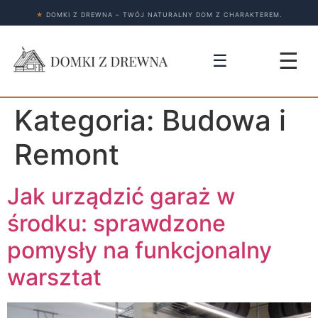
★
DOMKI Z DREWNA – TWÓJ NATURALNY DOM Z CHARAKTEREM.
☰
☰
Kategoria:
Budowa i
Remont
Jak urządzić garaż w
środku: sprawdzone
pomysły na funkcjonalny
warsztat