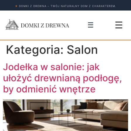
★
DOMKI Z DREWNA – TWÓJ NATURALNY DOM Z CHARAKTEREM.
☰
☰
Kategoria:
Salon
Jodełka w salonie: jak
ułożyć drewnianą podłogę,
by odmienić wnętrze