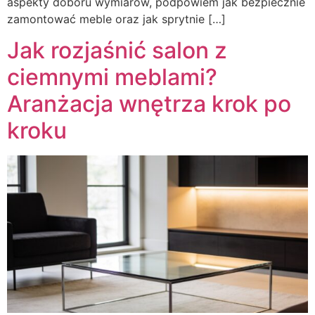
aspekty doboru wymiarów, podpowiem jak bezpiecznie
zamontować meble oraz jak sprytnie […]
Jak rozjaśnić salon z
ciemnymi meblami?
Aranżacja wnętrza krok po
kroku