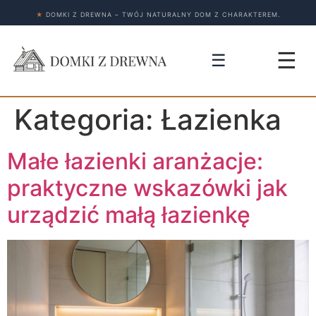
★
DOMKI Z DREWNA – TWÓJ NATURALNY DOM Z CHARAKTEREM.
☰
☰
Kategoria:
Łazienka
Małe łazienki aranżacje:
praktyczne wskazówki jak
urządzić małą łazienkę