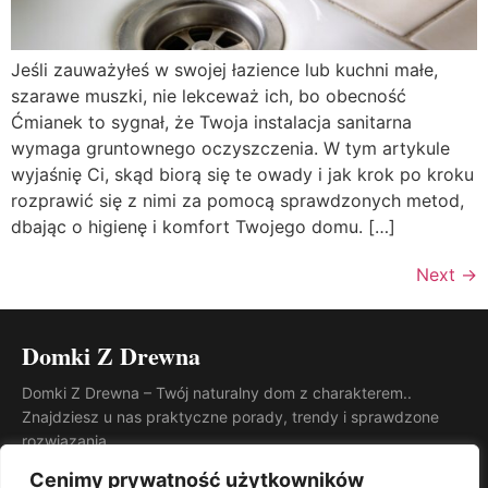
Jeśli zauważyłeś w swojej łazience lub kuchni małe,
szarawe muszki, nie lekceważ ich, bo obecność
Ćmianek to sygnał, że Twoja instalacja sanitarna
wymaga gruntownego oczyszczenia. W tym artykule
wyjaśnię Ci, skąd biorą się te owady i jak krok po kroku
rozprawić się z nimi za pomocą sprawdzonych metod,
dbając o higienę i komfort Twojego domu. […]
Next
→
Domki Z Drewna
Domki Z Drewna – Twój naturalny dom z charakterem..
Znajdziesz u nas praktyczne porady, trendy i sprawdzone
rozwiązania.
KATEGORIE
Cenimy prywatność użytkowników