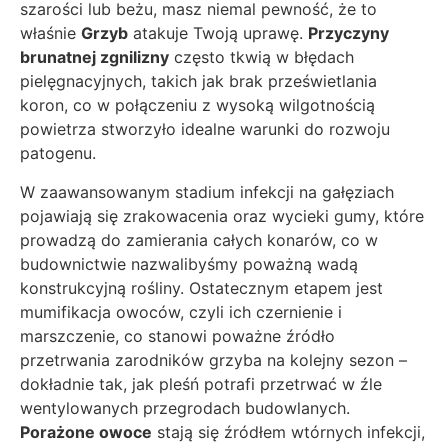
szarości lub beżu, masz niemal pewność, że to
właśnie
Grzyb
atakuje Twoją uprawę.
Przyczyny
brunatnej zgnilizny
często tkwią w błędach
pielęgnacyjnych, takich jak brak prześwietlania
koron, co w połączeniu z wysoką wilgotnością
powietrza stworzyło idealne warunki do rozwoju
patogenu.
W zaawansowanym stadium infekcji na gałęziach
pojawiają się zrakowacenia oraz wycieki gumy, które
prowadzą do zamierania całych konarów, co w
budownictwie nazwalibyśmy poważną wadą
konstrukcyjną rośliny. Ostatecznym etapem jest
mumifikacja owoców, czyli ich czernienie i
marszczenie, co stanowi poważne źródło
przetrwania zarodników grzyba na kolejny sezon –
dokładnie tak, jak pleśń potrafi przetrwać w źle
wentylowanych przegrodach budowlanych.
Porażone owoce
stają się źródłem wtórnych infekcji,