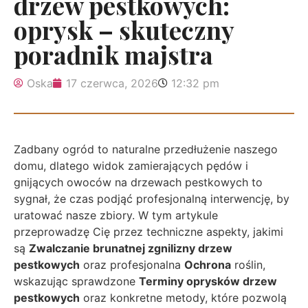
drzew pestkowych:
oprysk – skuteczny
poradnik majstra
Oska
17 czerwca, 2026
12:32 pm
Zadbany ogród to naturalne przedłużenie naszego
domu, dlatego widok zamierających pędów i
gnijących owoców na drzewach pestkowych to
sygnał, że czas podjąć profesjonalną interwencję, by
uratować nasze zbiory. W tym artykule
przeprowadzę Cię przez techniczne aspekty, jakimi
są
Zwalczanie brunatnej zgnilizny drzew
pestkowych
oraz profesjonalna
Ochrona
roślin,
wskazując sprawdzone
Terminy oprysków drzew
pestkowych
oraz konkretne metody, które pozwolą