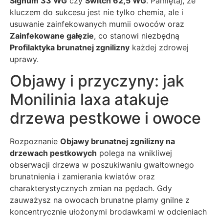
Signum 33 WG
czy
Switch 62,5 WG
. Pamiętaj, że
kluczem do sukcesu jest nie tylko chemia, ale i
usuwanie zainfekowanych mumii owoców oraz
Zainfekowane gałęzie
, co stanowi niezbędną
Profilaktyka brunatnej zgnilizny
każdej zdrowej
uprawy.
Objawy i przyczyny: jak
Monilinia laxa atakuje
drzewa pestkowe i owoce
Rozpoznanie
Objawy brunatnej zgnilizny na
drzewach pestkowych
polega na wnikliwej
obserwacji drzewa w poszukiwaniu gwałtownego
brunatnienia i zamierania kwiatów oraz
charakterystycznych zmian na pędach. Gdy
zauważysz na owocach brunatne plamy gnilne z
koncentrycznie ułożonymi brodawkami w odcieniach