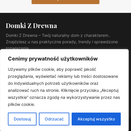
Domki Z Drewna
Domki Z Drewna – Twój naturalny dom z charakterem..
Znajdziesz u nas praktyczne porady, trendy i sprawdzone
rozwiązania.
KATEGORIE
Cenimy prywatność użytkowników
Ogród
Używamy plików cookie, aby poprawić jakość
INFORMACJE
przeglądania, wyświetlać reklamy lub treści dostosowane
Kontakt
do indywidualnych potrzeb użytkowników oraz
Mapa witryny
analizować ruch na stronie. Kliknięcie przycisku „Akceptuj
Polityka prywatności
wszystkie” oznacza zgodę na wykorzystywanie przez nas
plików cookie.
RSS
Dostosuj
Odrzucać
Akceptuj wszystko
© 2026 Domki Z Drewna. Wszelkie prawa zastrzeżone.