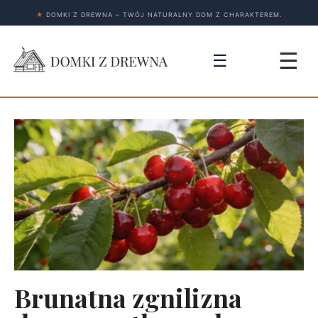
★
DOMKI Z DREWNA – TWÓJ NATURALNY DOM Z CHARAKTEREM.
☰
☰
Brunatna zgnilizna