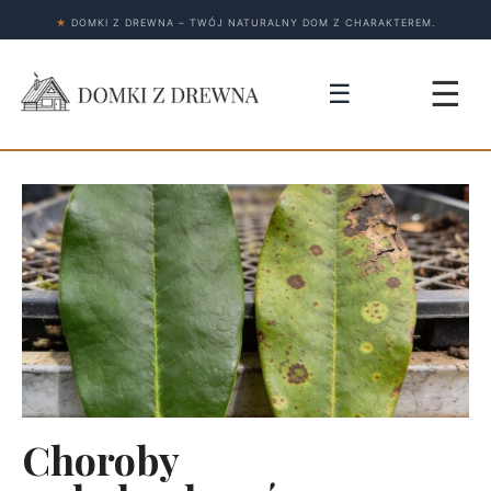
★
DOMKI Z DREWNA – TWÓJ NATURALNY DOM Z CHARAKTEREM.
☰
☰
Choroby