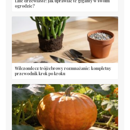
Lilie drzewiaste: jak uprawiać te giganty w swoim
ogrodzie?
Wilczomlecz trójżebrowy rozmnażanie: kompletny
przewodnik krok po kroku