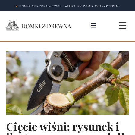
★
DOMKI Z DREWNA – TWÓJ NATURALNY DOM Z CHARAKTEREM.
☰
☰
Cięcie wiśni: rysunek i