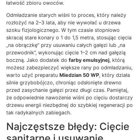
łatwość zbioru owoców.
Odmładzanie starych wiśni to proces, który należy
rozłożyć na 2–3 lata, aby nie wywołać u drzewa
szoku fizjologicznego. W tym czasie stopniowo
skracaj stare konary o 1 do 1,5 metra, stosując cięcia
„na obrączkę” przy usuwaniu całych gałęzi lub „na
przewodnik”, wykonując cięcie 1–2 cm nad gałęzią
boczną. Jako dodatek do
farby emulsyjnej
, którą
możesz zabezpieczyć większe rany po odmładzaniu,
warto użyć preparatu
Miedzian 50 WP
, który działa
silnie grzybobójczo, chroniąc odsłonięte drewno
przed zasychanie gałęzi przez długi czas. Pamiętaj,
że odpowiednie nawożenie wiśni po cięciu dostarczy
drzewu energii niezbędnej do szybkiej regeneracji po
tak radykalnych zabiegach.
Najczęstsze błędy: Cięcie
sanitarne i usuwanie