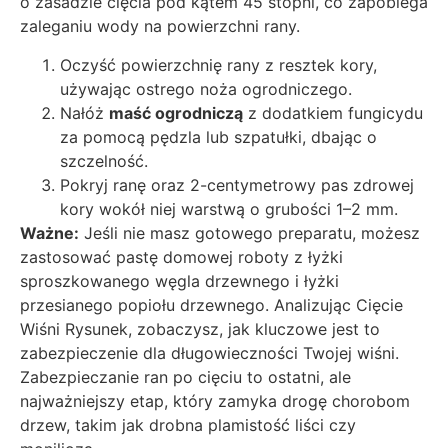
o zasadzie cięcia pod kątem 45 stopni, co zapobiega
zaleganiu wody na powierzchni rany.
Oczyść powierzchnię rany z resztek kory,
używając ostrego noża ogrodniczego.
Nałóż
maść ogrodniczą
z dodatkiem fungicydu
za pomocą pędzla lub szpatułki, dbając o
szczelność.
Pokryj ranę oraz 2-centymetrowy pas zdrowej
kory wokół niej warstwą o grubości 1–2 mm.
Ważne:
Jeśli nie masz gotowego preparatu, możesz
zastosować pastę domowej roboty z łyżki
sproszkowanego węgla drzewnego i łyżki
przesianego popiołu drzewnego. Analizując Cięcie
Wiśni Rysunek, zobaczysz, jak kluczowe jest to
zabezpieczenie dla długowieczności Twojej wiśni.
Zabezpieczanie ran po cięciu to ostatni, ale
najważniejszy etap, który zamyka drogę chorobom
drzew, takim jak drobna plamistość liści czy