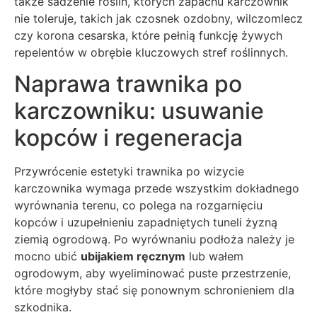
także sadzenie roślin, których zapachu karczownik
nie toleruje, takich jak czosnek ozdobny, wilczomlecz
czy korona cesarska, które pełnią funkcję żywych
repelentów w obrębie kluczowych stref roślinnych.
Naprawa trawnika po
karczowniku: usuwanie
kopców i regeneracja
Przywrócenie estetyki trawnika po wizycie
karczownika wymaga przede wszystkim dokładnego
wyrównania terenu, co polega na rozgarnięciu
kopców i uzupełnieniu zapadniętych tuneli żyzną
ziemią ogrodową. Po wyrównaniu podłoża należy je
mocno ubić
ubijakiem ręcznym
lub wałem
ogrodowym, aby wyeliminować puste przestrzenie,
które mogłyby stać się ponownym schronieniem dla
szkodnika.