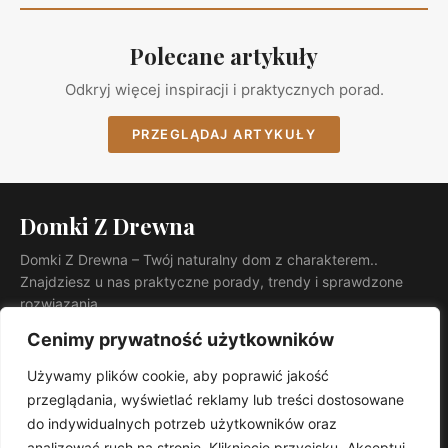
Polecane artykuły
Odkryj więcej inspiracji i praktycznych porad.
PRZEGLĄDAJ ARTYKUŁY
Domki Z Drewna
Domki Z Drewna – Twój naturalny dom z charakterem..
Znajdziesz u nas praktyczne porady, trendy i sprawdzone
rozwiązania.
KATEGORIE
Cenimy prywatność użytkowników
Ogród
Używamy plików cookie, aby poprawić jakość
INFORMACJE
przeglądania, wyświetlać reklamy lub treści dostosowane
Kontakt
do indywidualnych potrzeb użytkowników oraz
Mapa witryny
analizować ruch na stronie. Kliknięcie przycisku „Akceptuj