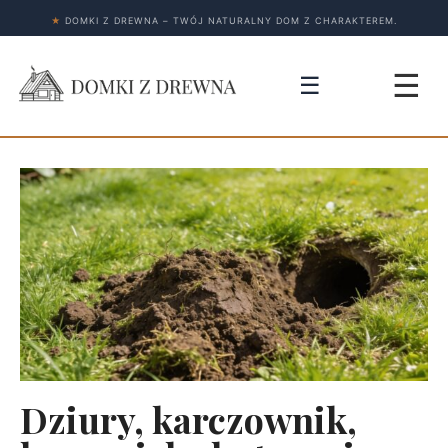
★
DOMKI Z DREWNA – TWÓJ NATURALNY DOM Z CHARAKTEREM.
☰
☰
Dziury, karczownik,