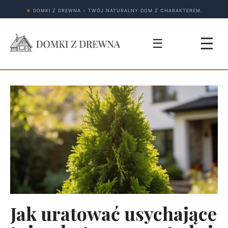
★
DOMKI Z DREWNA – TWÓJ NATURALNY DOM Z CHARAKTEREM.
☰
☰
Jak uratować usychające