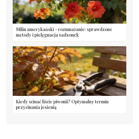
Milin amerykański - rozmnażanie: sprawdzone
metody i pielęgnacja sadzonek
Kiedy ścinać liście piwonii? Optymalny termin
przycinania jesienią