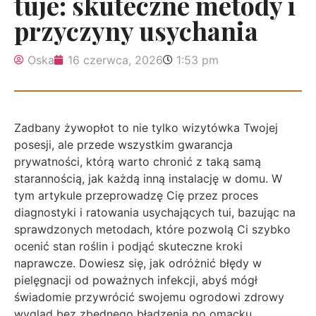
tuje: skuteczne metody i
przyczyny usychania
Oska
16 czerwca, 2026
1:53 pm
Zadbany żywopłot to nie tylko wizytówka Twojej
posesji, ale przede wszystkim gwarancja
prywatności, którą warto chronić z taką samą
starannością, jak każdą inną instalację w domu. W
tym artykule przeprowadzę Cię przez proces
diagnostyki i ratowania usychających tui, bazując na
sprawdzonych metodach, które pozwolą Ci szybko
ocenić stan roślin i podjąć skuteczne kroki
naprawcze. Dowiesz się, jak odróżnić błędy w
pielęgnacji od poważnych infekcji, abyś mógł
świadomie przywrócić swojemu ogrodowi zdrowy
wygląd bez zbędnego błądzenia po omacku.