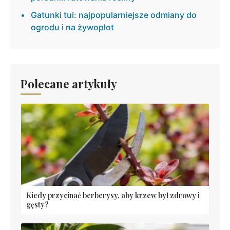
Gatunki tui: najpopularniejsze odmiany do
ogrodu i na żywopłot
Polecane artykuły
Kiedy przycinać berberysy, aby krzew był zdrowy i
gęsty?