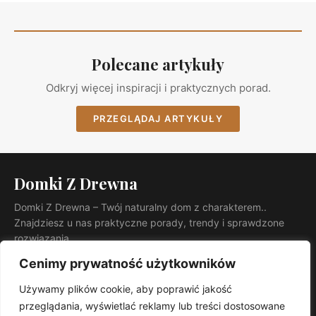
Polecane artykuły
Odkryj więcej inspiracji i praktycznych porad.
PRZEGLĄDAJ ARTYKUŁY
Domki Z Drewna
Domki Z Drewna – Twój naturalny dom z charakterem..
Znajdziesz u nas praktyczne porady, trendy i sprawdzone
rozwiązania.
KATEGORIE
Cenimy prywatność użytkowników
Ogród
Używamy plików cookie, aby poprawić jakość
INFORMACJE
przeglądania, wyświetlać reklamy lub treści dostosowane
Kontakt