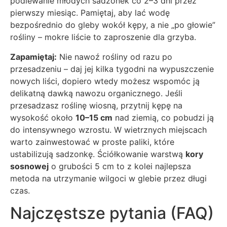
podlewanie młodych sadzonek co 2–3 dni przez
pierwszy miesiąc. Pamiętaj, aby lać wodę
bezpośrednio do gleby wokół kępy, a nie „po głowie”
rośliny – mokre liście to zaproszenie dla grzyba.
Zapamiętaj:
Nie nawoź rośliny od razu po
przesadzeniu – daj jej kilka tygodni na wypuszczenie
nowych liści, dopiero wtedy możesz wspomóc ją
delikatną dawką nawozu organicznego. Jeśli
przesadzasz roślinę wiosną, przytnij kępę na
wysokość około
10–15 cm
nad ziemią, co pobudzi ją
do intensywnego wzrostu. W wietrznych miejscach
warto zainwestować w proste paliki, które
ustabilizują sadzonkę. Ściółkowanie warstwą
kory
sosnowej
o grubości 5 cm to z kolei najlepsza
metoda na utrzymanie wilgoci w glebie przez długi
czas.
Najczęstsze pytania (FAQ)