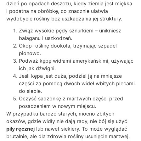
dzień po opadach deszczu, kiedy ziemia jest miękka
i podatna na obróbkę, co znacznie ułatwia
wydobycie rośliny bez uszkadzania jej struktury.
Zwiąż wysokie pędy sznurkiem – unikniesz
bałaganu i uszkodzeń.
Okop roślinę dookoła, trzymając szpadel
pionowo.
Podważ kępę widłami amerykańskimi, używając
ich jak dźwigni.
Jeśli kępa jest duża, podziel ją na mniejsze
części za pomocą dwóch wideł wbitych plecami
do siebie.
Oczyść sadzonkę z martwych części przed
posadzeniem w nowym miejscu.
W przypadku bardzo starych, mocno zbitych
okazów, gdzie widły nie dają rady, nie bój się użyć
piły ręcznej
lub nawet siekiery. To może wyglądać
brutalnie, ale dla zdrowia rośliny usunięcie martwej,