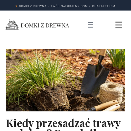
★
DOMKI Z DREWNA – TWÓJ NATURALNY DOM Z CHARAKTEREM.
☰
☰
Kiedy przesadzać trawy