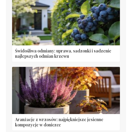
Świdośliwa odmiany: uprawa, sadzonki i sadzenie
najlepszych odmian krzewu
Aranżacje z wrzosów: najpiękniejsze jesienne
kompozycje w doniczce