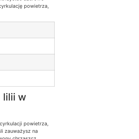
cyrkulację powietrza,
ilii w
yrkulacji powietrza,
śli zauważysz na
wony chrząszcz,