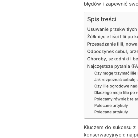
błędów i zapewnić swo
Spis treści
Usuwanie przekwitłych k
Żółknięcie liści lilii p
Przesadzanie lilii, nowa
Odpoczynek cebul, prz
Choroby, szkodniki i be
Najczęstsze pytania (F
Czy mogę trzymać lilie 
Jak rozpoznać cebulę
Czy lilie ogrodowe nad
Dlaczego moje lilie po 
Polecamy również te ar
Polecane artykuły
Polecane artykuły
Kluczem do sukcesu z L
konserwacyjnych: najp