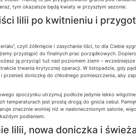
teraz, tym okazalsze będą kwiaty w przyszłym sezonie.
iści lilii po kwitnieniu i przyg
iału”, czyli żółknięcie i zasychanie liści, to dla Ciebie syg
żemy przystąpić do finalnych prac porządkowych. Dopier
ożesz ją przyciąć tuż nad poziomem ziemi – wcześniejsze 
trakcie trwania krytycznej operacji. W listopadzie, gdy pęd 
e i przenieś doniczkę do chłodnego pomieszczenia, aby za
wego spoczynku utrzymuj podłoże jedynie lekko wilgotne –
kich temperaturach jest prostą drogą do gnicia cebul. Pami
uje znacznie wolniej niż w nasłonecznionym salonie, więc
 każdym podlaniem.
e lilii, nowa doniczka i śwież