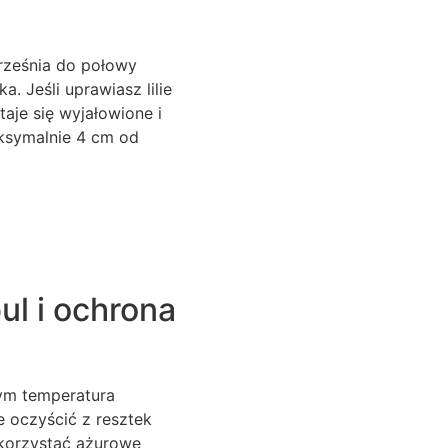
września do połowy
. Jeśli uprawiasz lilie
aje się wyjałowione i
ksymalnie 4 cm od
l i ochrona
rym temperatura
e oczyścić z resztek
ykorzystać ażurowe