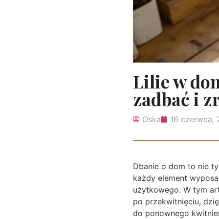
Lilie w do
zadbać i 
Oska
16 czerwca,
Dbanie o dom to nie tyl
każdy element wyposaż
użytkowego. W tym art
po przekwitnięciu, dzi
do ponownego kwitnien