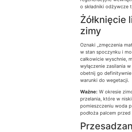
o składniki odżywcze 
Żółknięcie l
zimy
Oznaki „zmęczenia mater
w stan spoczynku i mo
całkowicie wyschnie, m
wyłączenie zasilania w 
obetnij go definitywni
warunki do wegetacji.
Ważne:
W okresie zimo
przelania, które w nis
pomieszczeniu woda par
podłoża palcem przed
Przesadzani