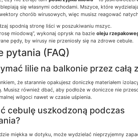
blepiają się własnymi odchodami. Mszyce, które wydzielają
k wektory chorób wirusowych, więc musisz reagować natych
zaj spodnią stronę liści w poszukiwaniu mszyc.
„rosę miodową”, wykonaj oprysk na bazie
oleju rzepakowe
ne pędy, by wirusy nie przeniosły się na zdrowe cebule.
e pytania (FAQ)
mać lilie na balkonie przez całą 
unkiem, że starannie opakujesz doniczkę materiałem izolac
. Musisz również dbać, aby podłoże w doniczce nie przesc
malnej wilgoci nawet w czasie uśpienia.
ać cebulę uszkodzoną podczas
ania?
zie miękka w dotyku, może wydzielać nieprzyjemny zapa