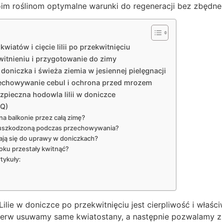
im roślinom optymalne warunki do regeneracji bez zbędne
wiatów i cięcie lilii po przekwitnięciu
o kwitnieniu i przygotowanie do zimy
 doniczka i świeża ziemia w jesiennej pielęgnacji
echowywanie cebul i ochrona przed mrozem
zpieczna hodowla lilii w doniczce
AQ)
na balkonie przez całą zimę?
 uszkodzoną podczas przechowywania?
ają się do uprawy w doniczkach?
roku przestały kwitnąć?
tykuły:
ilie w doniczce po przekwitnięciu jest cierpliwość i właśc
ierw usuwamy same kwiatostany, a następnie pozwalamy zie