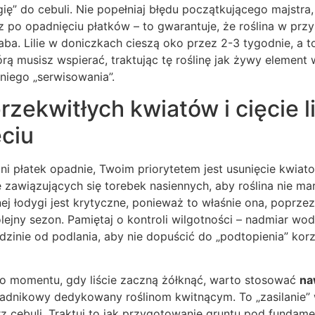
gię” do cebuli. Nie popełniaj błędu początkującego majstra
 po opadnięciu płatków – to gwarantuje, że roślina w przy
aba. Lilie w doniczkach cieszą oko przez 2-3 tygodnie, a to,
tórą musisz wspierać, traktując tę roślinę jak żywy element
iego „serwisowania”.
zekwitłych kwiatów i cięcie lil
ciu
tni płatek opadnie, Twoim priorytetem jest usunięcie kwia
 zawiązujących się torebek nasiennych, aby roślina nie mar
nej łodygi jest krytyczne, ponieważ to właśnie ona, poprze
kolejny sezon. Pamiętaj o kontroli wilgotności – nadmiar wo
dzinie od podlania, aby nie dopuścić do „podtopienia” korz
 do momentu, gdy liście zaczną żółknąć, warto stosować
na
ładnikowy dedykowany roślinom kwitnącym. To „zasilanie”
 cebuli. Traktuj to jak przygotowanie gruntu pod fundame