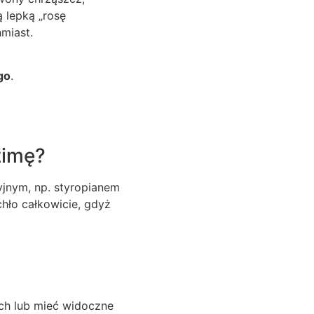
 lepką „rosę
miast.
go
.
zimę?
yjnym, np. styropianem
hło całkowicie, gdyż
ch lub mieć widoczne