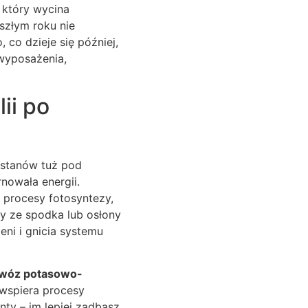
, który wycina
szłym roku nie
 co dzieje się później,
 wyposażenia,
ii po
tostanów tuż pod
nowała energii.
z procesy fotosyntezy,
dy ze spodka lub osłony
eni i gnicia systemu
wóz potasowo-
 wspiera procesy
nty – im lepiej zadbasz