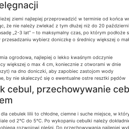
ielęgnacji
świeżej ziemi najlepiej przeprowadzić w terminie od końca 
c, że nie należy zwlekać z tym dłużej niż do 20 października
asadę „2-3 lat” – to maksymalny czas, po którym podłoże st
przesadzaniu wybierz doniczkę o średnicy większej o ma
emia ogrodowa, najlepiej o lekko kwaśnym odczynie
icy większej o max 4 cm, koniecznie z otworami w dnie
mzyt) na dno doniczki, aby zapobiec zastojom wody
, by nie skaleczyć się o ewentualne ostre resztki pędów
 cebul, przechowywanie cebu
zem
la cebulek lilii to chłodne, ciemne i suche miejsce, w któ
iale od 2°C do 5°C. Po wykopaniu cebulki należy dokładni
apobiega rozwojowi pleśni. Do przechowywania najlepiej w