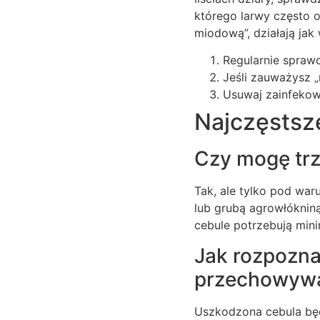
którego larwy często o
miodową”, działają ja
Regularnie sprawd
Jeśli zauważysz 
Usuwaj zainfekowa
Najczęstsz
Czy mogę trzy
Tak, ale tylko pod war
lub grubą agrowłókniną
cebule potrzebują mini
Jak rozpozn
przechowyw
Uszkodzona cebula będ