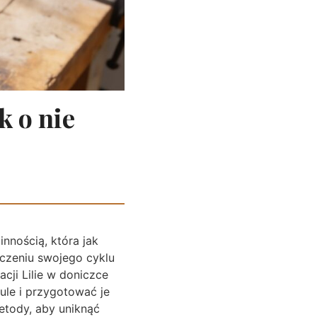
k o nie
innością, która jak
czeniu swojego cyklu
cji Lilie w doniczce
ule i przygotować je
tody, aby uniknąć