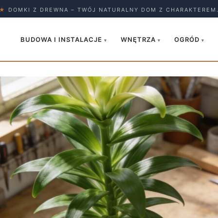
★
DOMKI Z DREWNA – TWÓJ NATURALNY DOM Z CHARAKTEREM
BUDOWA I INSTALACJE
WNĘTRZA
OGRÓD
▾
▾
▾