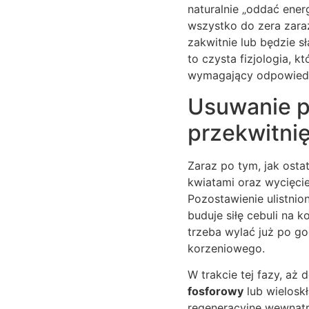
naturalnie „oddać ener
wszystko do zera zaraz
zakwitnie lub będzie sł
to czysta fizjologia, k
wymagający odpowiedn
Usuwanie pr
przekwitnię
Zaraz po tym, jak osta
kwiatami oraz wycięcie
Pozostawienie ulistnio
buduje siłę cebuli na 
trzeba wylać już po go
korzeniowego.
W trakcie tej fazy, aż
fosforowy
lub wielosk
regeneracyjne wewnątrz