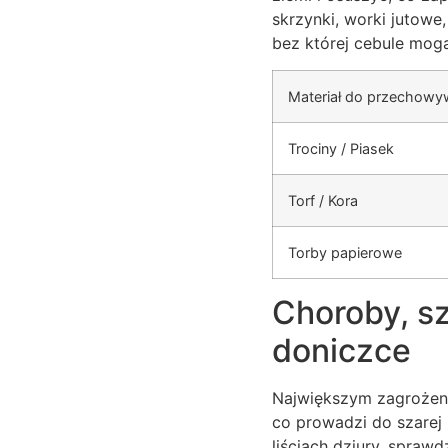
skrzynki, worki jutowe
bez której cebule mogą
Materiał do przechowy
Trociny / Piasek
Torf / Kora
Torby papierowe
Choroby, sz
doniczce
Największym zagrożenie
co prowadzi do szarej 
liściach dziury, sprawd