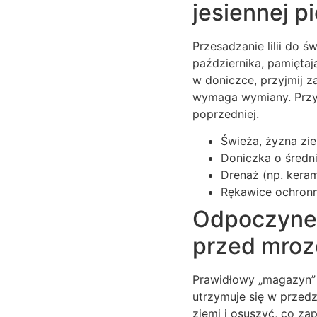
jesiennej p
Przesadzanie lilii do 
października, pamiętają
w doniczce, przyjmij z
wymaga wymiany. Przy 
poprzedniej.
Świeża, żyzna zi
Doniczka o średn
Drenaż (np. kera
Rękawice ochronne
Odpoczynek
przed mro
Prawidłowy „magazyn” d
utrzymuje się w przedz
ziemi i osuszyć, co z