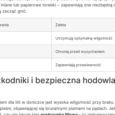
, lniane lub papierowe torebki – zapewniają one niezbędną 
 zacząć gnić.
wania
Zaleta
Utrzymują optymalną wilgotność
Chronią przed wysychaniem
Zapewniają przewiewność
kodniki i bezpieczna hodowla l
m dla lilii w doniczce jest wysoka wilgotność przy braku c
pleśni, objawiającej się brunatnymi plamami na pędach. Je
ź, czy nie żeruje tam
poskrzypka liliowa
– to jaskrawoczer