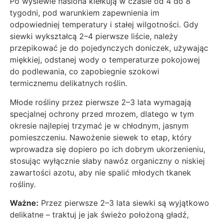
Po wysiewie nasiona kiełkują w czasie od 4 do 8
tygodni, pod warunkiem zapewnienia im
odpowiedniej temperatury i stałej wilgotności. Gdy
siewki wykształcą 2–4 pierwsze liście, należy
przepikować je do pojedynczych doniczek, używając
miękkiej, odstanej wody o temperaturze pokojowej
do podlewania, co zapobiegnie szokowi
termicznemu delikatnych roślin.
Młode rośliny przez pierwsze 2–3 lata wymagają
specjalnej ochrony przed mrozem, dlatego w tym
okresie najlepiej trzymać je w chłodnym, jasnym
pomieszczeniu. Nawożenie siewek to etap, który
wprowadza się dopiero po ich dobrym ukorzenieniu,
stosując wyłącznie słaby nawóz organiczny o niskiej
zawartości azotu, aby nie spalić młodych tkanek
rośliny.
Ważne:
Przez pierwsze 2–3 lata siewki są wyjątkowo
delikatne – traktuj je jak świeżo położoną gładź,