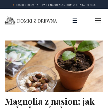
★
DOMKI Z DREWNA – TWÓJ NATURALNY DOM Z CHARAKTEREM.
☰
☰
Magnolia z nasion: jak