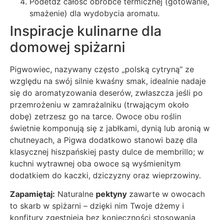
Podetdź całość obróbce termicznej (gotowanie,
smażenie) dla wydobycia aromatu.
Inspiracje kulinarne dla
domowej spiżarni
Pigwowiec, nazywany często „polską cytryną” ze
względu na swój silnie kwaśny smak, idealnie nadaje
się do aromatyzowania deserów, zwłaszcza jeśli po
przemrożeniu w zamrażalniku (trwającym około
dobę) zetrzesz go na tarce. Owoce obu roślin
świetnie komponują się z jabłkami, dynią lub aronią w
chutneyach, a Pigwa dodatkowo stanowi bazę dla
klasycznej hiszpańskiej pasty dulce de membrillo; w
kuchni wytrawnej oba owoce są wyśmienitym
dodatkiem do kaczki, dziczyzny oraz wieprzowiny.
Zapamiętaj:
Naturalne
pektyny
zawarte w owocach
to skarb w spiżarni – dzięki nim Twoje dżemy i
konfitury zgęstnieją bez konieczności stosowania