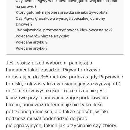
Czy owoce Pigwy wielkoowocowej jabłkowej można jeść
na surowo?
Który gatunek najlepiej sprawdzi się jako żywopłot?
Czy Pigwa gruszkowa wymaga specjalnej ochrony
zimowej?
Jak najszybciej przetworzyć owoce Pigwowca na sok?
Polecamy również te artykuły:
Polecane artykuły
Polecane artykuły
Jeśli stoisz przed wyborem, pamiętaj o
fundamentalnej zasadzie: Pigwa to drzewo
dorastające do 3–5 metrów, podczas gdy Pigwowiec
to niski, kolczasty krzew osiągający zazwyczaj od 1
do 2 metrów wysokości. To rozróżnienie jest
kluczowe przy planowaniu zagospodarowania
terenu, ponieważ determinuje nie tylko ilość
potrzebnego miejsca, ale także sposób, w jaki
będziesz musiał podchodzić do prac
pielęgnacyjnych, takich jak przycinanie czy zbiory.