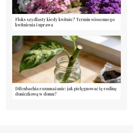
Floks szydlasty kiedy kwitnie? Termin wiosennego
kwitnienia i uprawa
Difenbachia rozmnażanie: jak pielęgnować tę roślinę
doniczkową w domu?