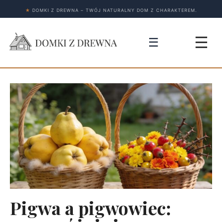
★
DOMKI Z DREWNA – TWÓJ NATURALNY DOM Z CHARAKTEREM.
☰
☰
Pigwa a pigwowiec: