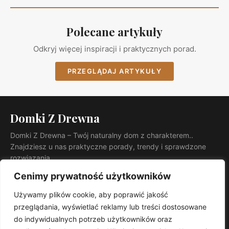
Polecane artykuły
Odkryj więcej inspiracji i praktycznych porad.
PRZEGLĄDAJ ARTYKUŁY
Domki Z Drewna
Domki Z Drewna – Twój naturalny dom z charakterem..
Znajdziesz u nas praktyczne porady, trendy i sprawdzone
rozwiązania.
KATEGORIE
Cenimy prywatność użytkowników
Ogród
Używamy plików cookie, aby poprawić jakość
INFORMACJE
przeglądania, wyświetlać reklamy lub treści dostosowane
Kontakt
do indywidualnych potrzeb użytkowników oraz
Mapa witryny