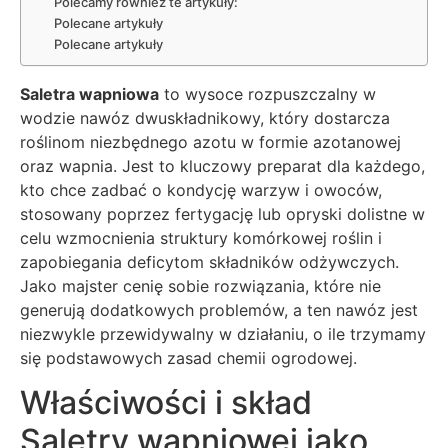
Polecamy również te artykuły:
Polecane artykuły
Polecane artykuły
Saletra wapniowa
to wysoce rozpuszczalny w
wodzie nawóz dwuskładnikowy, który dostarcza
roślinom niezbędnego azotu w formie azotanowej
oraz wapnia. Jest to kluczowy preparat dla każdego,
kto chce zadbać o kondycję warzyw i owoców,
stosowany poprzez fertygację lub opryski dolistne w
celu wzmocnienia struktury komórkowej roślin i
zapobiegania deficytom składników odżywczych.
Jako majster cenię sobie rozwiązania, które nie
generują dodatkowych problemów, a ten nawóz jest
niezwykle przewidywalny w działaniu, o ile trzymamy
się podstawowych zasad chemii ogrodowej.
Właściwości i skład
Saletry wapniowej jako