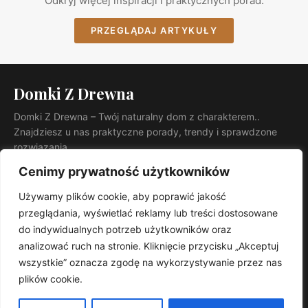
Odkryj więcej inspiracji i praktycznych porad.
PRZEGLĄDAJ ARTYKUŁY
Domki Z Drewna
Domki Z Drewna – Twój naturalny dom z charakterem..
Znajdziesz u nas praktyczne porady, trendy i sprawdzone
rozwiązania.
KATEGORIE
Cenimy prywatność użytkowników
Ogród
Używamy plików cookie, aby poprawić jakość
INFORMACJE
przeglądania, wyświetlać reklamy lub treści dostosowane
Kontakt
do indywidualnych potrzeb użytkowników oraz
Mapa witryny
analizować ruch na stronie. Kliknięcie przycisku „Akceptuj
Polityka prywatności
wszystkie” oznacza zgodę na wykorzystywanie przez nas
plików cookie.
RSS