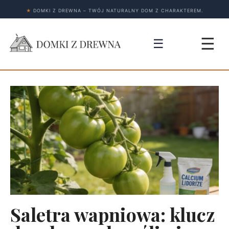
★
DOMKI Z DREWNA – TWÓJ NATURALNY DOM Z CHARAKTEREM.
☰
☰
Saletra wapniowa: klucz