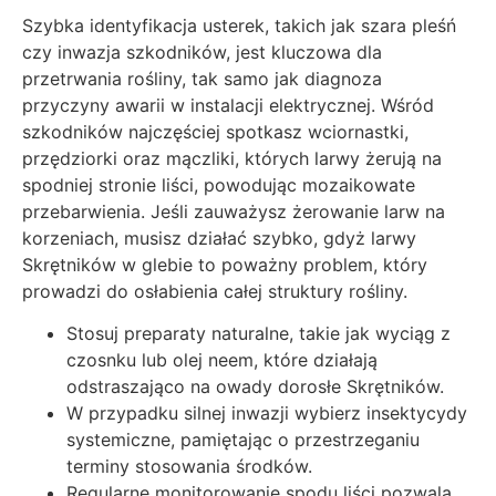
Szybka identyfikacja usterek, takich jak szara pleśń
czy inwazja szkodników, jest kluczowa dla
przetrwania rośliny, tak samo jak diagnoza
przyczyny awarii w instalacji elektrycznej. Wśród
szkodników najczęściej spotkasz wciornastki,
przędziorki oraz mączliki, których larwy żerują na
spodniej stronie liści, powodując mozaikowate
przebarwienia. Jeśli zauważysz żerowanie larw na
korzeniach, musisz działać szybko, gdyż larwy
Skrętników w glebie to poważny problem, który
prowadzi do osłabienia całej struktury rośliny.
Stosuj preparaty naturalne, takie jak wyciąg z
czosnku lub olej neem, które działają
odstraszająco na owady dorosłe Skrętników.
W przypadku silnej inwazji wybierz insektycydy
systemiczne, pamiętając o przestrzeganiu
terminy stosowania środków.
Regularne monitorowanie spodu liści pozwala