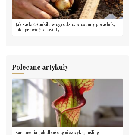
Jak sadzić żonkile w ogrodzie: wiosenny poradnik,
jak uprawiać te kwiaty
Polecane artykuły
Sarracenia: jak dbać o tę niezwykłą roślinę