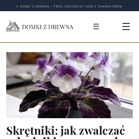
★
DOMKI Z DREWNA – TWÓJ NATURALNY DOM Z CHARAKTEREM.
☰
☰
Skrętniki: jak zwalczać