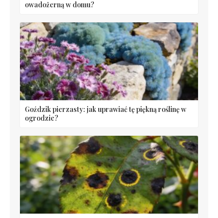
owadożerną w domu?
Goździk pierzasty: jak uprawiać tę piękną roślinę w
ogrodzie?