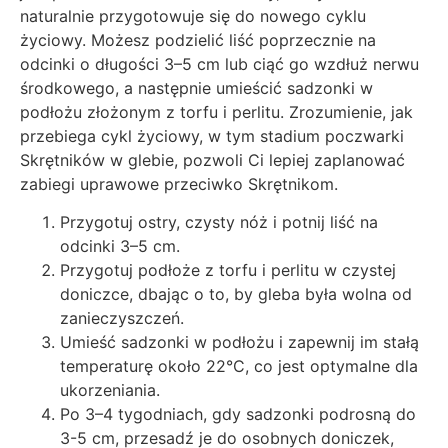
naturalnie przygotowuje się do nowego cyklu
życiowy. Możesz podzielić liść poprzecznie na
odcinki o długości 3–5 cm lub ciąć go wzdłuż nerwu
środkowego, a następnie umieścić sadzonki w
podłożu złożonym z torfu i perlitu. Zrozumienie, jak
przebiega cykl życiowy, w tym stadium poczwarki
Skrętników w glebie, pozwoli Ci lepiej zaplanować
zabiegi uprawowe przeciwko Skrętnikom.
Przygotuj ostry, czysty nóż i potnij liść na
odcinki 3–5 cm.
Przygotuj podłoże z torfu i perlitu w czystej
doniczce, dbając o to, by gleba była wolna od
zanieczyszczeń.
Umieść sadzonki w podłożu i zapewnij im stałą
temperaturę około 22°C, co jest optymalne dla
ukorzeniania.
Po 3–4 tygodniach, gdy sadzonki podrosną do
3-5 cm, przesadź je do osobnych doniczek,