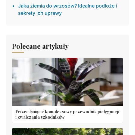
Jaka ziemia do wrzosów? Idealne podłoże i
sekrety ich uprawy
Polecane artykuły
Frizea lśniąca: kompleksowy przewodnik pielęgnacji
i zwalczania szkodników