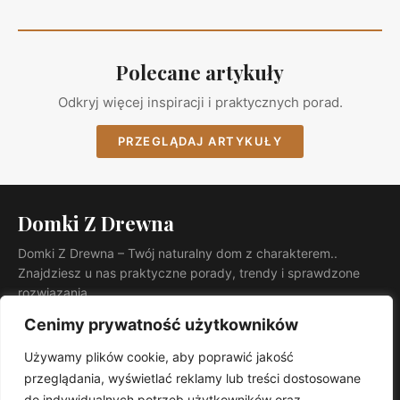
Polecane artykuły
Odkryj więcej inspiracji i praktycznych porad.
PRZEGLĄDAJ ARTYKUŁY
Domki Z Drewna
Domki Z Drewna – Twój naturalny dom z charakterem..
Znajdziesz u nas praktyczne porady, trendy i sprawdzone
rozwiązania.
KATEGORIE
Cenimy prywatność użytkowników
Ogród
Używamy plików cookie, aby poprawić jakość
INFORMACJE
przeglądania, wyświetlać reklamy lub treści dostosowane
Kontakt
do indywidualnych potrzeb użytkowników oraz