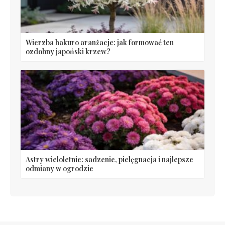
Wierzba hakuro aranżacje: jak formować ten
ozdobny japoński krzew?
Astry wieloletnie: sadzenie, pielęgnacja i najlepsze
odmiany w ogrodzie