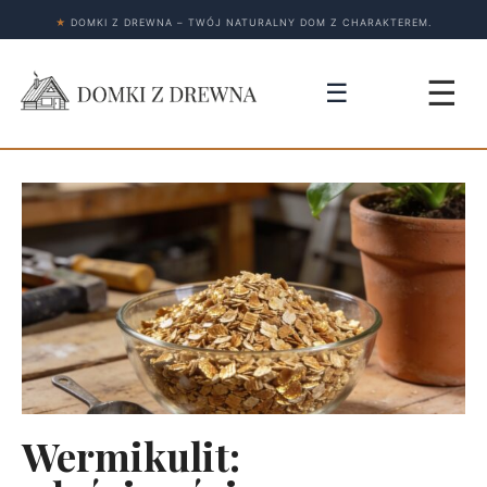
★
DOMKI Z DREWNA – TWÓJ NATURALNY DOM Z CHARAKTEREM.
☰
☰
Wermikulit: