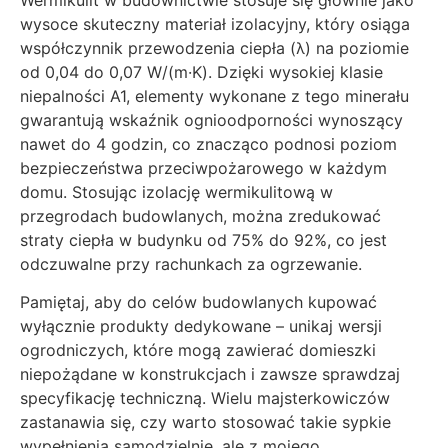
wysoce skuteczny materiał izolacyjny, który osiąga
współczynnik przewodzenia ciepła (λ) na poziomie
od 0,04 do 0,07 W/(m·K). Dzięki wysokiej klasie
niepalności A1, elementy wykonane z tego minerału
gwarantują wskaźnik ognioodporności wynoszący
nawet do 4 godzin, co znacząco podnosi poziom
bezpieczeństwa przeciwpożarowego w każdym
domu. Stosując izolację wermikulitową w
przegrodach budowlanych, można zredukować
straty ciepła w budynku od 75% do 92%, co jest
odczuwalne przy rachunkach za ogrzewanie.
Pamiętaj, aby do celów budowlanych kupować
wyłącznie produkty dedykowane – unikaj wersji
ogrodniczych, które mogą zawierać domieszki
niepożądane w konstrukcjach i zawsze sprawdzaj
specyfikację techniczną. Wielu majsterkowiczów
zastanawia się, czy warto stosować takie sypkie
wypełnienia samodzielnie, ale z mojego