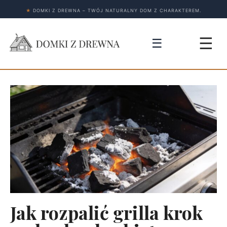
★
DOMKI Z DREWNA – TWÓJ NATURALNY DOM Z CHARAKTEREM.
☰
☰
Jak rozpalić grilla krok