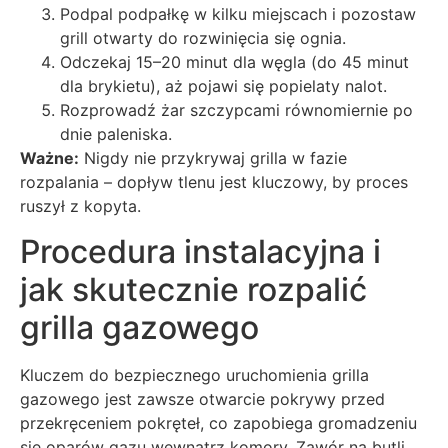
Podpal podpałkę w kilku miejscach i pozostaw
grill otwarty do rozwinięcia się ognia.
Odczekaj 15–20 minut dla węgla (do 45 minut
dla brykietu), aż pojawi się popielaty nalot.
Rozprowadź żar szczypcami równomiernie po
dnie paleniska.
Ważne:
Nigdy nie przykrywaj grilla w fazie
rozpalania – dopływ tlenu jest kluczowy, by proces
ruszył z kopyta.
Procedura instalacyjna i
jak skutecznie rozpalić
grilla gazowego
Kluczem do bezpiecznego uruchomienia grilla
gazowego jest zawsze otwarcie pokrywy przed
przekręceniem pokręteł, co zapobiega gromadzeniu
się oparów gazu wewnątrz komory. Zawór na butli