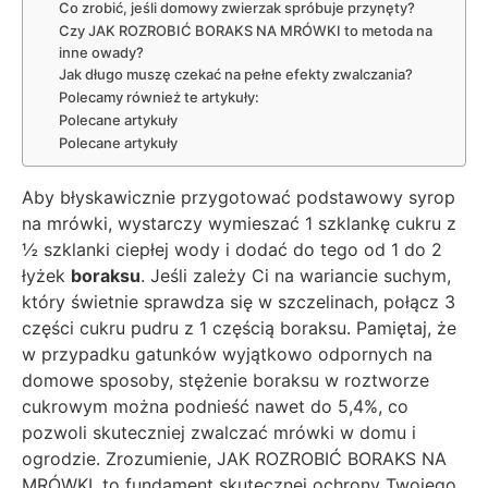
Co zrobić, jeśli domowy zwierzak spróbuje przynęty?
Czy JAK ROZROBIĆ BORAKS NA MRÓWKI to metoda na
inne owady?
Jak długo muszę czekać na pełne efekty zwalczania?
Polecamy również te artykuły:
Polecane artykuły
Polecane artykuły
Aby błyskawicznie przygotować podstawowy syrop
na mrówki, wystarczy wymieszać 1 szklankę cukru z
½ szklanki ciepłej wody i dodać do tego od 1 do 2
łyżek
boraksu
. Jeśli zależy Ci na wariancie suchym,
który świetnie sprawdza się w szczelinach, połącz 3
części cukru pudru z 1 częścią boraksu. Pamiętaj, że
w przypadku gatunków wyjątkowo odpornych na
domowe sposoby, stężenie boraksu w roztworze
cukrowym można podnieść nawet do 5,4%, co
pozwoli skuteczniej zwalczać mrówki w domu i
ogrodzie. Zrozumienie, JAK ROZROBIĆ BORAKS NA
MRÓWKI, to fundament skutecznej ochrony Twojego