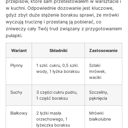
przepisów, które sam przetestowałem w warsztacie i
w kuchni. Odpowiednie dozowanie jest kluczowe,
gdyż zbyt duże stężenie boraksu sprawi, że mrówki
wyczują truciznę i przestaną ją pobierać, co
zniweczy cały Twój trud związany z przygotowaniem
pułapki.
Wariant
Składniki
Zastosowanie
Płynny
1 szkl. cukru, 0,5 szkl.
Szlaki
wody, 1 łyżka boraksu
mrówek,
waciki
Suchy
3 części cukru pudru,
Szczeliny,
1 część boraksu
pęknięcia
Białkowy
2 łyżki masła
Mrówki
orzechowego, 1
białkolubne
łyżeczka boraksu