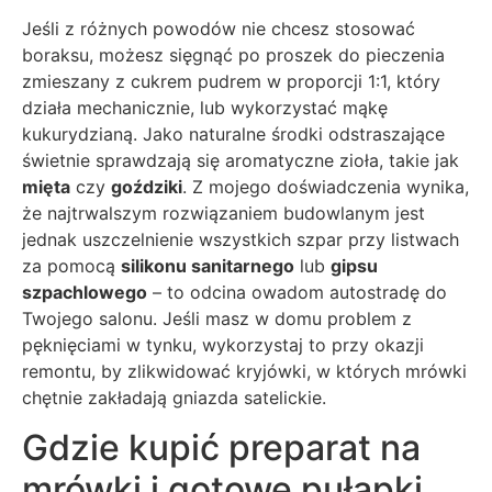
Jeśli z różnych powodów nie chcesz stosować
boraksu, możesz sięgnąć po proszek do pieczenia
zmieszany z cukrem pudrem w proporcji 1:1, który
działa mechanicznie, lub wykorzystać mąkę
kukurydzianą. Jako naturalne środki odstraszające
świetnie sprawdzają się aromatyczne zioła, takie jak
mięta
czy
goździki
. Z mojego doświadczenia wynika,
że najtrwalszym rozwiązaniem budowlanym jest
jednak uszczelnienie wszystkich szpar przy listwach
za pomocą
silikonu sanitarnego
lub
gipsu
szpachlowego
– to odcina owadom autostradę do
Twojego salonu. Jeśli masz w domu problem z
pęknięciami w tynku, wykorzystaj to przy okazji
remontu, by zlikwidować kryjówki, w których mrówki
chętnie zakładają gniazda satelickie.
Gdzie kupić preparat na
mrówki i gotowe pułapki