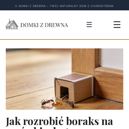
★
DOMKI Z DREWNA – TWÓJ NATURALNY DOM Z CHARAKTEREM.
☰
☰
Jak rozrobić boraks na