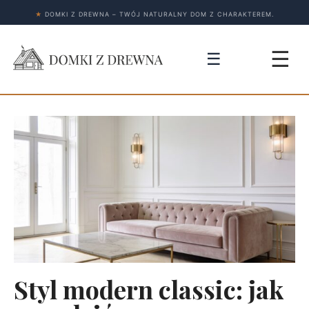
★
DOMKI Z DREWNA – TWÓJ NATURALNY DOM Z CHARAKTEREM.
☰
☰
Styl modern classic: jak