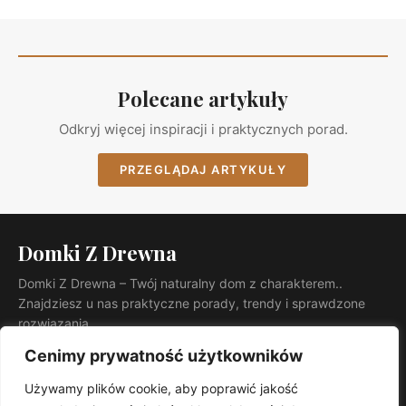
Polecane artykuły
Odkryj więcej inspiracji i praktycznych porad.
PRZEGLĄDAJ ARTYKUŁY
Domki Z Drewna
Domki Z Drewna – Twój naturalny dom z charakterem..
Znajdziesz u nas praktyczne porady, trendy i sprawdzone
rozwiązania.
KATEGORIE
Cenimy prywatność użytkowników
Ogród
Używamy plików cookie, aby poprawić jakość
INFORMACJE