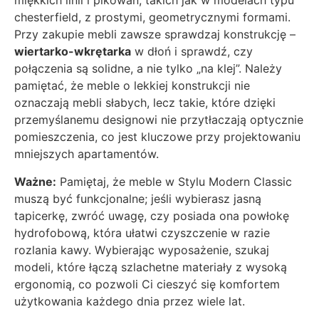
miękkich linii i pikowań, takich jak w modelach typu
chesterfield, z prostymi, geometrycznymi formami.
Przy zakupie mebli zawsze sprawdzaj konstrukcję –
wiertarko-wkrętarka
w dłoń i sprawdź, czy
połączenia są solidne, a nie tylko „na klej”. Należy
pamiętać, że meble o lekkiej konstrukcji nie
oznaczają mebli słabych, lecz takie, które dzięki
przemyślanemu designowi nie przytłaczają optycznie
pomieszczenia, co jest kluczowe przy projektowaniu
mniejszych apartamentów.
Ważne:
Pamiętaj, że meble w Stylu Modern Classic
muszą być funkcjonalne; jeśli wybierasz jasną
tapicerkę, zwróć uwagę, czy posiada ona powłokę
hydrofobową, która ułatwi czyszczenie w razie
rozlania kawy. Wybierając wyposażenie, szukaj
modeli, które łączą szlachetne materiały z wysoką
ergonomią, co pozwoli Ci cieszyć się komfortem
użytkowania każdego dnia przez wiele lat.