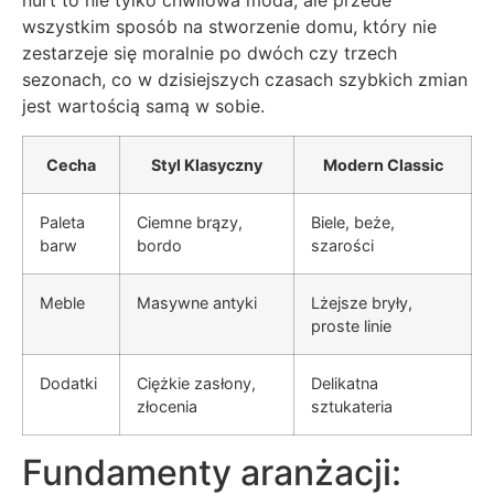
nurt to nie tylko chwilowa moda, ale przede
wszystkim sposób na stworzenie domu, który nie
zestarzeje się moralnie po dwóch czy trzech
sezonach, co w dzisiejszych czasach szybkich zmian
jest wartością samą w sobie.
Cecha
Styl Klasyczny
Modern Classic
Paleta
Ciemne brązy,
Biele, beże,
barw
bordo
szarości
Meble
Masywne antyki
Lżejsze bryły,
proste linie
Dodatki
Ciężkie zasłony,
Delikatna
złocenia
sztukateria
Fundamenty aranżacji: