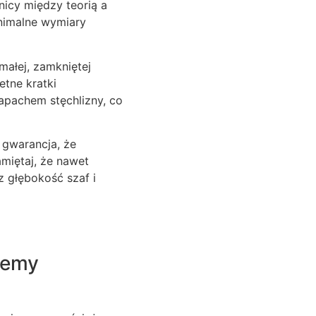
icy między teorią a
nimalne wymiary
ałej, zamkniętej
etne kratki
zapachem stęchlizny, co
gwarancja, że
amiętaj, że nawet
sz głębokość szaf i
temy