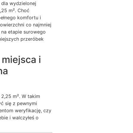
 dla wydzielonej
2,25 m². Choć
pełnego komfortu i
owierzchni co najmniej
w na etapie surowego
iejszych przeróbek
 miejsca i
na
 2,25 m². W takim
yć się z pewnymi
entom weryfikację, czy
bie i walczyłeś o