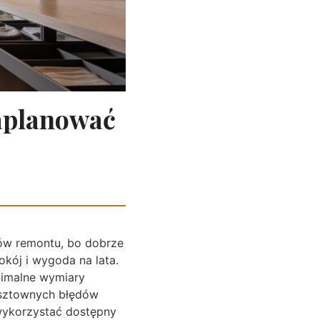
aplanować
pów remontu, bo dobrze
kój i wygoda na lata.
nimalne wymiary
osztownych błędów
wykorzystać dostępny