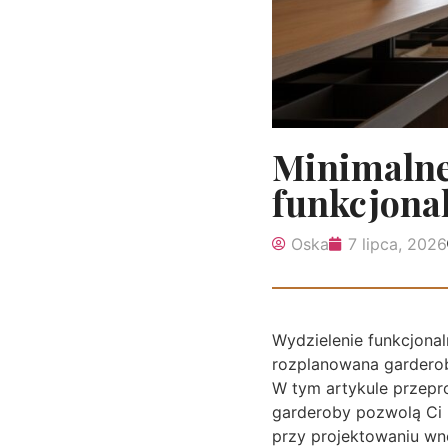
Minimalne
funkcjona
Oska
7 lipca, 2026
Wydzielenie funkcjonal
rozplanowana garderob
W tym artykule przepr
garderoby pozwolą Ci 
przy projektowaniu wn