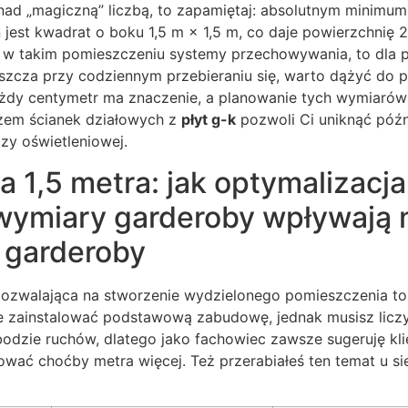
 nad „magiczną” liczbą, to zapamiętaj: absolutnym minimum
 jest kwadrat o boku 1,5 m × 1,5 m, co daje powierzchnię 
z w takim pomieszczeniu systemy przechowywania, to dla 
zcza przy codziennym przebieraniu się, warto dążyć do p
każdy centymetr ma znaczenie, a planowanie tych wymiaró
żem ścianek działowych z
płyt g-k
pozwoli Ci uniknąć późn
 czy oświetleniowej.
a 1,5 metra: jak optymalizacja
wymiary garderoby wpływają 
 garderoby
pozwalająca na stworzenie wydzielonego pomieszczenia to
nie zainstalować podstawową zabudowę, jednak musisz licz
odzie ruchów, dlatego jako fachowiec zawsze sugeruję kli
wać choćby metra więcej. Też przerabiałeś ten temat u sie