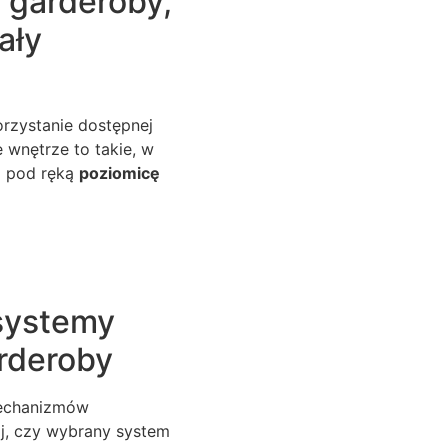
 garderoby,
ały
rzystanie dostępnej
 wnętrze to takie, w
ej pod ręką
poziomicę
 systemy
rderoby
mechanizmów
j, czy wybrany system