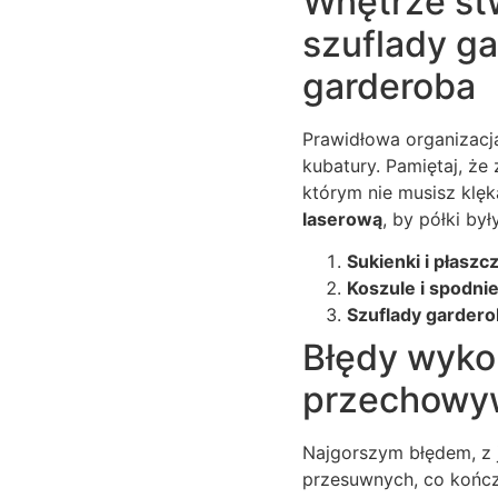
Wnętrze st
szuflady ga
garderoba
Prawidłowa organizacj
kubatury. Pamiętaj, że
którym nie musisz klęk
laserową
, by półki był
Sukienki i płaszc
Koszule i spodnie
Szuflady gardero
Błędy wyko
przechowyw
Najgorszym błędem, z 
przesuwnych, co kończ