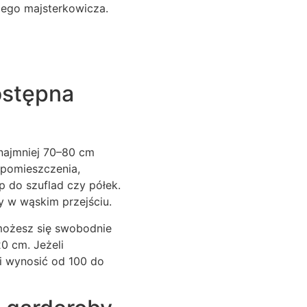
dego majsterkowicza.
ostępna
najmniej 70–80 cm
 pomieszczenia,
 do szuflad czy półek.
fy w wąskim przejściu.
możesz się swobodnie
20 cm. Jeżeli
i wynosić od 100 do