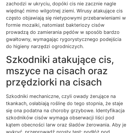
zachodzi w ukryciu, dopóki cis nie zacznie nagle
więdnąć mimo wilgotnej ziemi. Wirusy atakujące cis
często objawiają się nietypowymi przebarwieniami w
formie mozaiki, natomiast bakteriozy cisów
prowadzą do zamierania pędów w sposób bardzo
gwałtowny, wymagając rygorystycznego podejścia
do higieny narzędzi ogrodniczych.
Szkodniki atakujące cis,
mszyce na cisach oraz
przędziorki na cisach
Szkodniki mechaniczne, czyli owady żerujące na
tkankach, osłabiają roślinę do tego stopnia, że staje
się ona podatna na choroby grzybowe. Identyfikacja
szkodników cisów wymaga obserwacji liści pod
kątem obecności larw oraz śladów żerowania. Aby je
wykryć, przeprowadź prosty test: podłóż pod