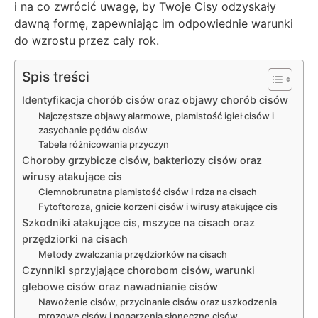
i na co zwrócić uwagę, by Twoje Cisy odzyskały
dawną formę, zapewniając im odpowiednie warunki
do wzrostu przez cały rok.
Spis treści
Identyfikacja chorób cisów oraz objawy chorób cisów
Najczęstsze objawy alarmowe, plamistość igieł cisów i
zasychanie pędów cisów
Tabela różnicowania przyczyn
Choroby grzybicze cisów, bakteriozy cisów oraz
wirusy atakujące cis
Ciemnobrunatna plamistość cisów i rdza na cisach
Fytoftoroza, gnicie korzeni cisów i wirusy atakujące cis
Szkodniki atakujące cis, mszyce na cisach oraz
przędziorki na cisach
Metody zwalczania przędziorków na cisach
Czynniki sprzyjające chorobom cisów, warunki
glebowe cisów oraz nawadnianie cisów
Nawożenie cisów, przycinanie cisów oraz uszkodzenia
mrozowe cisów i poparzenia słoneczne cisów