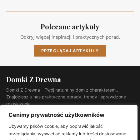
Polecane artykuły
Odkryj więcej inspiracji i praktycznych porad.
PRZEGLĄDAJ ARTYKUŁY
Domki Z Drewna
Domki Z Drewna – Twój naturalny dom z charakterem..
Znajdziesz u nas praktyczne porady, trendy i sprawdzone
rozwiązania.
KATEGORIE
Cenimy prywatność użytkowników
Ogród
Używamy plików cookie, aby poprawić jakość
INFORMACJE
przeglądania, wyświetlać reklamy lub treści dostosowane
Kontakt