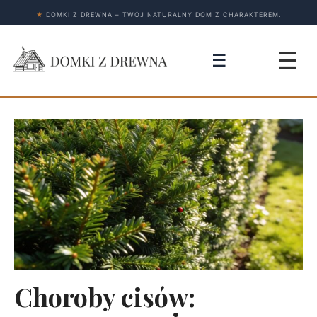
★
DOMKI Z DREWNA – TWÓJ NATURALNY DOM Z CHARAKTEREM.
☰
☰
Choroby cisów: