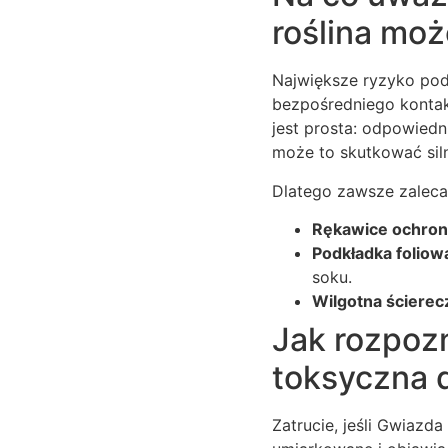
roślina moż
Największe ryzyko podc
bezpośredniego kontakt
jest prosta: odpowiedn
może to skutkować sil
Dlatego zawsze zaleca
Rękawice ochro
Podkładka foliow
soku.
Wilgotna ścierec
Jak rozpoz
toksyczna 
Zatrucie, jeśli Gwiazda