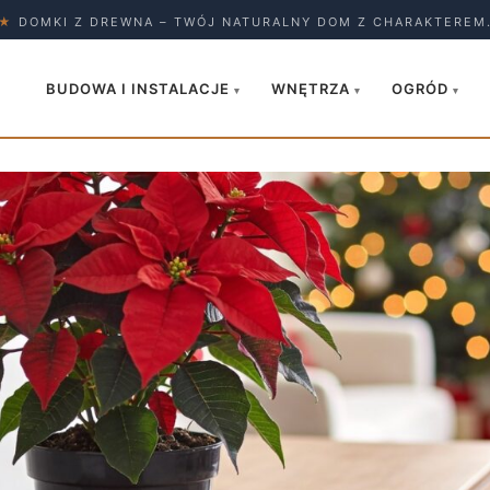
★
DOMKI Z DREWNA – TWÓJ NATURALNY DOM Z CHARAKTEREM
BUDOWA I INSTALACJE
WNĘTRZA
OGRÓD
▾
▾
▾