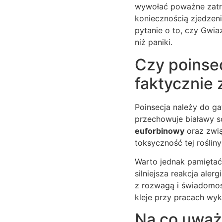
wywołać poważne zatr
koniecznością zjedzeni
pytanie o to, czy Gwia
niż paniki.
Czy poinse
faktycznie
Poinsecja należy do ga
przechowuje białawy s
euforbinowy
oraz zwią
toksyczność tej rośliny 
Warto jednak pamiętać,
silniejsza reakcja aler
z rozwagą i świadomoś
kleje przy pracach wy
Na co uważa