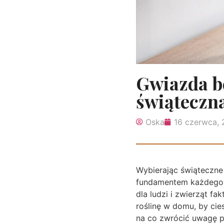
Gwiazda be
świąteczna
Oska
16 czerwca,
Wybierając świąteczne
fundamentem każdego p
dla ludzi i zwierząt f
roślinę w domu, by ci
na co zwrócić uwagę po