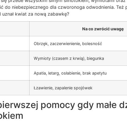
się przede wszystkim silnym ślinotokiem, wymiotami oraz 
 do niebezpiecznego dla czworonoga odwodnienia. Też pr
il uznał kwiat za nową zabawkę?
Na co zwrócić uwagę
Obrzęk, zaczerwienienie, bolesność
Wymioty (czasem z krwią), biegunka
Apatia, letarg, osłabienie, brak apetytu
Łzawienie, zapalenie spojówek
pierwszej pomocy gdy małe dz
sokiem