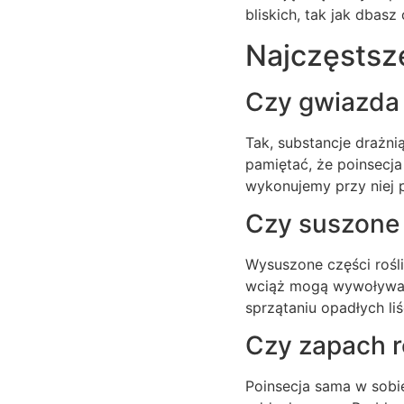
bliskich, tak jak dbas
Najczęstsz
Czy gwiazda b
Tak, substancje drażni
pamiętać, że poinsecja
wykonujemy przy niej p
Czy suszone 
Wysuszone części rośli
wciąż mogą wywoływać 
sprzątaniu opadłych li
Czy zapach r
Poinsecja sama w sobi