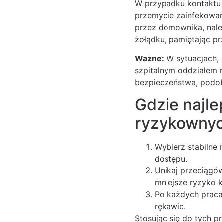
W przypadku kontaktu 
przemycie zainfekowane
przez domownika, należ
żołądku, pamiętając 
Ważne:
W sytuacjach, g
szpitalnym oddziałem 
bezpieczeństwa, podob
Gdzie najle
ryzykownyc
Wybierz stabilne m
dostępu.
Unikaj przeciągów
mniejsze ryzyko k
Po każdych praca
rękawic.
Stosując się do tych p