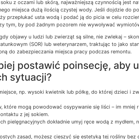
soku z oczami lub skórą, najważniejszą czynnością jest n
go miejsca dużą ilością czystej wody. Jeśli dojdzie do poł
y przepłukać usta wodą i podać ją do picia w celu rozcie
przy tym, by pod żadnym pozorem nie wywoływać wymiotó
dy objawy u ludzi lub zwierząt są silne, nie zwlekaj – skon
ratunkowym (SOR) lub weterynarzem, traktując to jako st
ną do zabezpieczania miejsca pracy podczas remontu.
piej postawić poinsecję, aby 
h sytuacji?
iejsce, np. wysoki kwietnik lub półkę, do której dzieci i z
, które mogą powodować osypywanie się liści – im mniej ro
ontaktu z jej sokiem.
ch pielęgnacyjnych dokładnie umyj ręce wodą z mydłem, na
rostych zasad, możesz cieszyć się estetyką tej rośliny be