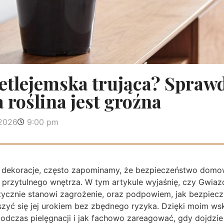
tlejemska trująca? Sprawdź
 roślina jest groźna
 2026
9:00 pm
 dekoracje, często zapominamy, że bezpieczeństwo domow
rzytulnego wnętrza. W tym artykule wyjaśnię, czy Gwiazd
aktycznie stanowi zagrożenie, oraz podpowiem, jak bezpiec
eszyć się jej urokiem bez zbędnego ryzyka. Dzięki moim w
dczas pielęgnacji i jak fachowo zareagować, gdy dojdzie 