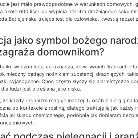
ucie jest mało prawdopodobne w warunkach domowych, gd
a około 600 liści lub wypicia pół litra drażniącego soku m
zda Betlejemska trująca jest dla człowieka, kwestią raczej
cja jako symbol bożego narod
 zagraża domownikom?
tunku wilczomlecz, co oznacza, że w swoich tkankach – łod
ok mleczny będący nośnikiem substancji drażniących, taki
zki cyjanogenne. Choć często słyszy się alarmistyczne don
dla ludzi jest określana jako niska.
 że każdy organizm reaguje inaczej. U osób z alergią na 
giczna po kontakcie z rośliną, dlatego traktuję ją jak każdy 
cią jej składu chemicznego, podobnie jak dobieram bezpi
kończeniowych.
ć podczas pielęgnacji i aranż