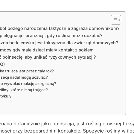
mbol bożego narodzenia faktycznie zagraża domownikom?
elęgnacji i aranżacji, gdy roślina może uczulać?
zda betlejemska jest toksyczna dla zwierząt domowych?
mocy gdy małe dzieci miały kontakt z sokiem
ć poinsecję, aby unikać ryzykownych sytuacji?
AQ)
a trująca jest przez cały rok?
nsecji nadal mogą uczulać?
że wywołać reakcję alergiczną?
liny, które nie są trujące?
tykuły:
ana botanicznie jako poinsecja, jest rośliną o niskiej toksy
ości przy bezpośrednim kontakcie. Spożycie rośliny w il