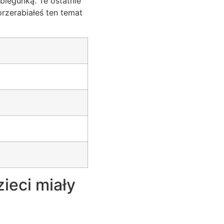
biegunką. Te ostatnie
zerabiałeś ten temat
ieci miały