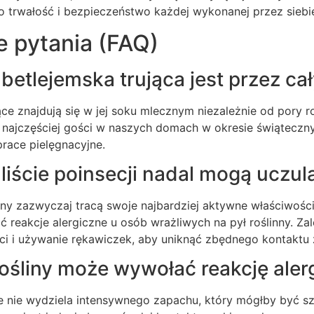
z o trwałość i bezpieczeństwo każdej wykonanej przez siebi
e pytania (FAQ)
etlejemska trująca jest przez cał
ące znajdują się w jej soku mlecznym niezależnie od pory r
 najczęściej gości w naszych domach w okresie świąteczny
race pielęgnacyjne.
liście poinsecji nadal mogą uczul
ny zazwyczaj tracą swoje najbardziej aktywne właściwości
reakcje alergiczne u osób wrażliwych na pył roślinny. Za
ści i używanie rękawiczek, aby uniknąć zbędnego kontaktu 
ośliny może wywołać reakcję aler
e nie wydziela intensywnego zapachu, który mógłby być sz