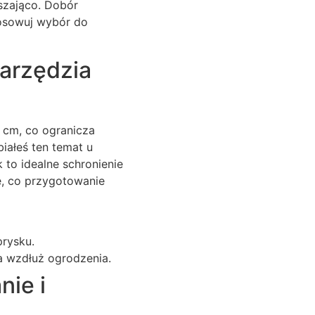
szająco. Dobór
tosowuj wybór do
narzędzia
 cm, co ogranicza
iałeś ten temat u
 to idealne schronienie
e, co przygotowanie
prysku.
ra wzdłuż ogrodzenia.
nie i