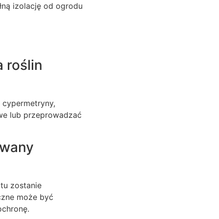
łną izolację od ogrodu
 roślin
u cypermetryny,
towe lub przeprowadzać
iewany
tu zostanie
eczne może być
ochronę.