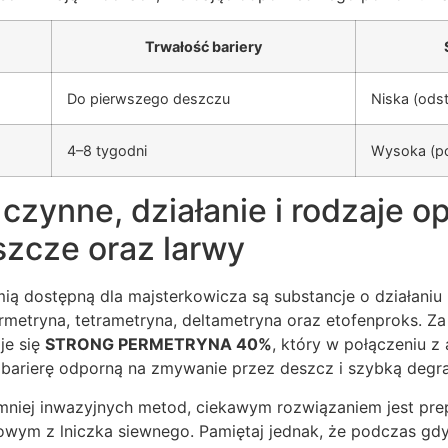
Trwałość bariery
Do pierwszego deszczu
Niska (odst
4–8 tygodni
Wysoka (po
czynne, działanie i rodzaje 
szcze oraz larwy
ią dostępną dla majsterkowicza są substancje o działaniu
ermetryna, tetrametryna, deltametryna oraz etofenproks. Za 
je się
STRONG PERMETRYNA 40%
, który w połączeniu z
barierę odporną na zmywanie przez deszcz i szybką degra
mniej inwazyjnych metod, ciekawym rozwiązaniem jest pre
zowym z lniczka siewnego. Pamiętaj jednak, że podczas gd