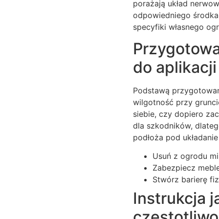
porażają układ nerwowy
odpowiedniego środka 
specyfiki własnego og
Przygotowan
do aplikacji
Podstawą przygotowani
wilgotność przy grunci
siebie, czy dopiero za
dla szkodników, dlateg
podłoża pod układanie
Usuń z ogrodu mis
Zabezpiecz meble
Stwórz barierę fi
Instrukcja 
częstotliw