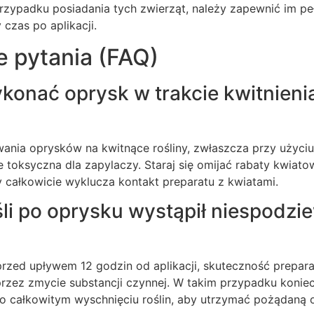
rzypadku posiadania tych zwierząt, należy zapewnić im pe
 czas po aplikacji.
e pytania (FAQ)
onać oprysk w trakcie kwitnienia
wania oprysków na kwitnące rośliny, zwłaszcza przy użyci
ie toksyczna dla zapylaczy. Staraj się omijać rabaty kwia
 całkowicie wyklucza kontakt preparatu z kwiatami.
eśli po oprysku wystąpił niespodz
przed upływem 12 godzin od aplikacji, skuteczność prepara
przez zmycie substancji czynnej. W takim przypadku koni
o całkowitym wyschnięciu roślin, aby utrzymać pożądaną 