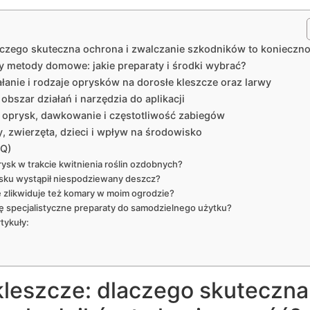
aczego skuteczna ochrona i zwalczanie szkodników to konieczn
zy metody domowe: jakie preparaty i środki wybrać?
łanie i rodzaje oprysków na dorosłe kleszcze oraz larwy
bszar działań i narzędzia do aplikacji
ć oprysk, dawkowanie i częstotliwość zabiegów
, zwierzęta, dzieci i wpływ na środowisko
AQ)
sk w trakcie kwitnienia roślin ozdobnych?
rysku wystąpił niespodziewany deszcz?
 zlikwiduje też komary w moim ogrodzie?
ę specjalistyczne preparaty do samodzielnego użytku?
tykuły:
kleszcze: dlaczego skuteczna