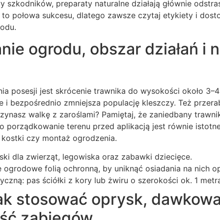
 szkodników, preparaty naturalne działają głównie odstra
to połowa sukcesu, dlatego zawsze czytaj etykiety i dos
rodu.
ie ogrodu, obszar działań i 
a posesji jest skrócenie trawnika do wysokości około 3–4
e i bezpośrednio zmniejsza populację kleszczy. Też przerab
czynasz walkę z zaroślami? Pamiętaj, że zaniedbany trawnik
o porządkowanie terenu przed aplikacją jest równie istotn
 kostki czy montaż ogrodzenia.
ki dla zwierząt, legowiska oraz zabawki dziecięce.
 ogrodowe folią ochronną, by uniknąć osiadania na nich o
zyczną: pas ściółki z kory lub żwiru o szerokości ok. 1 met
jak stosować oprysk, dawkowa
ość zabiegów