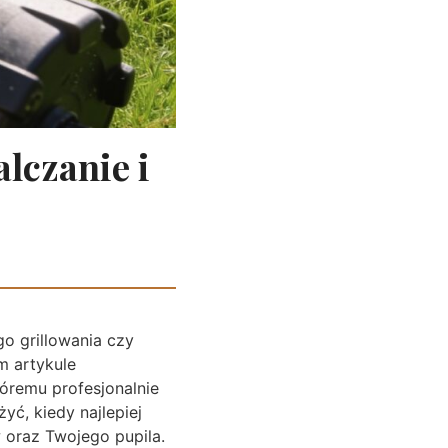
lczanie i
o grillowania czy
m artykule
tóremu profesjonalnie
yć, kiedy najlepiej
 oraz Twojego pupila.