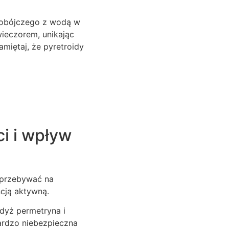
dobójczego z wodą w
ieczorem, unikając
amiętaj, że pyretroidy
ci i wpływ
 przebywać na
ncją aktywną.
dyż permetryna i
ardzo niebezpieczna