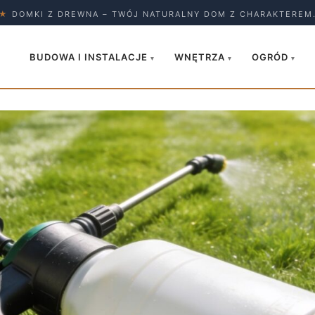
★
DOMKI Z DREWNA – TWÓJ NATURALNY DOM Z CHARAKTEREM
BUDOWA I INSTALACJE
WNĘTRZA
OGRÓD
▾
▾
▾