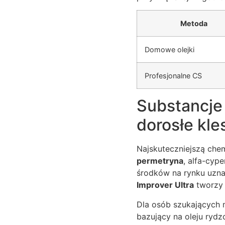
Metoda
Domowe olejki
Profesjonalne CS
Substancje 
dorosłe kle
Najskuteczniejszą chem
permetryna
, alfa-cyp
środków na rynku uzna
Improver Ultra
tworzy 
Dla osób szukających 
bazujący na oleju ryd