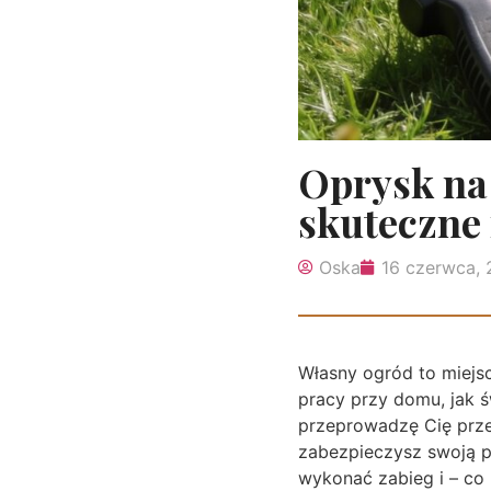
Oprysk na 
skuteczne
Oska
16 czerwca,
Własny ogród to miejsc
pracy przy domu, jak ś
przeprowadzę Cię przez
zabezpieczysz swoją po
wykonać zabieg i – co 