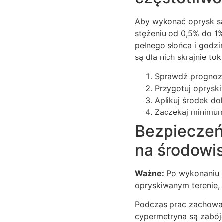
Aby wykonać oprysk s
stężeniu od 0,5% do 1
pełnego słońca i godzi
są dla nich skrajnie to
Sprawdź prognozę
Przygotuj opryski
Aplikuj środek dok
Zaczekaj minimum 
Bezpieczeńs
na środowi
Ważne:
Po wykonaniu o
opryskiwanym terenie, 
Podczas prac zachowaj
cypermetryna są zabój