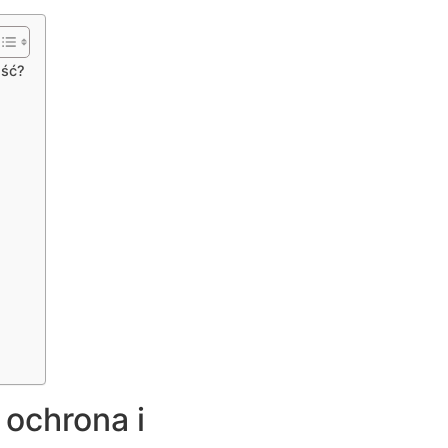
ość?
 ochrona i