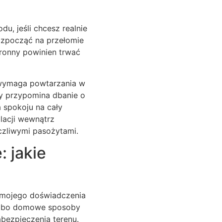
u, jeśli chcesz realnie
ozpocząć na przełomie
hronny powinien trwać
 wymaga powtarzania w
y przypomina dbanie o
 spokoju na cały
alacji wewnątrz
czliwymi pasożytami.
 jakie
Z mojego doświadczenia
ki, bo domowe sposoby
bezpieczenia terenu.