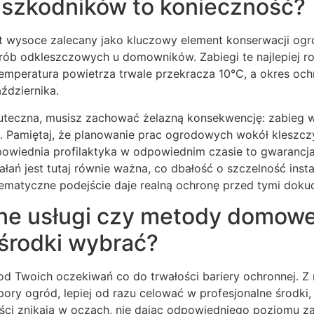
 szkodników to konieczność?
t wysoce zalecany jako kluczowy element konserwacji ogrod
rób odkleszczowych u domowników. Zabiegi te najlepiej r
temperatura powietrza trwale przekracza 10°C, a okres oc
ździernika.
uteczna, musisz zachować żelazną konsekwencję: zabieg
. Pamiętaj, że planowanie prac ogrodowych wokół kleszcz
powiednia profilaktyka w odpowiednim czasie to gwarancja
ałań jest tutaj równie ważna, co dbałość o szczelność inst
tematyczne podejście daje realną ochronę przed tymi doku
ne usługi czy metody domowe:
 środki wybrać?
d Twoich oczekiwań co do trwałości bariery ochronnej. 
spory ogród, lepiej od razu celować w profesjonalne środ
ści znikają w oczach, nie dając odpowiedniego poziomu za