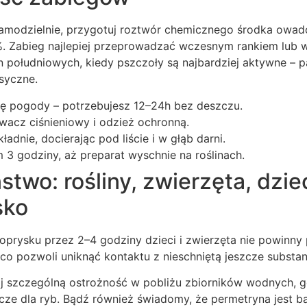
amodzielnie, przygotuj roztwór chemicznego środka owa
%. Zabieg najlepiej przeprowadzać wczesnym rankiem lub w
n południowych, kiedy pszczoły są najbardziej aktywne – p
ksyczne.
 pogody – potrzebujesz 12–24h bez deszczu.
wacz ciśnieniowy i odzież ochronną.
ładnie, docierając pod liście i w głąb darni.
3 godziny, aż preparat wyschnie na roślinach.
two: rośliny, zwierzęta, dzie
sko
prysku przez 2–4 godziny dzieci i zwierzęta nie powinny
co pozwoli uniknąć kontaktu z nieschniętą jeszcze substa
 szczególną ostrożność w pobliżu zbiorników wodnych, g
cze dla ryb. Bądź również świadomy, że permetryna jest b