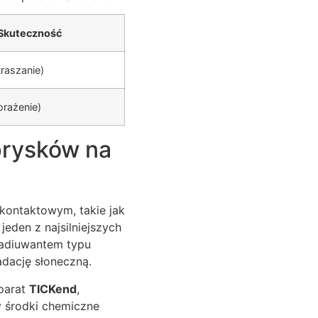
Skuteczność
raszanie)
rażenie)
oprysków na
 kontaktowym, takie jak
jeden z najsilniejszych
 adiuwantem typu
dację słoneczną.
parat
TICKend
,
y środki chemiczne