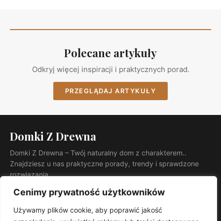
Polecane artykuły
Odkryj więcej inspiracji i praktycznych porad.
PRZEGLĄDAJ ARTYKUŁY
Domki Z Drewna
Domki Z Drewna – Twój naturalny dom z charakterem..
Znajdziesz u nas praktyczne porady, trendy i sprawdzone
rozwiązania.
KATEGORIE
Cenimy prywatność użytkowników
Ogród
Używamy plików cookie, aby poprawić jakość
INFORMACJE