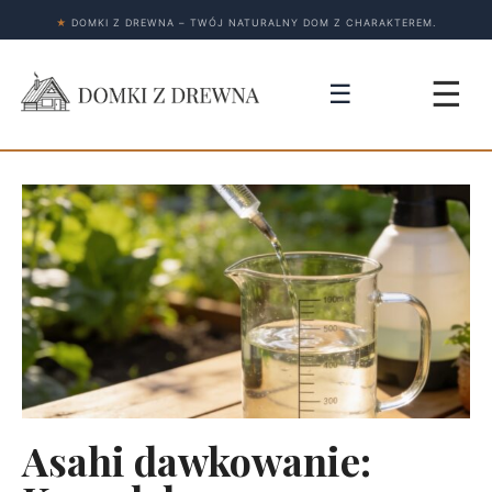
★
DOMKI Z DREWNA – TWÓJ NATURALNY DOM Z CHARAKTEREM.
☰
☰
Asahi dawkowanie: