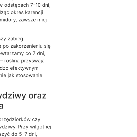
 w odstępach 7–10 dni,
ząc okres karencji
midory, zawsze miej
szy zabieg
 po zakorzenieniu się
owtarzamy co 7 dni,
– roślina przyswaja
ardzo efektywnym
ie jak stosowanie
wdziwy oraz
a
przędziorków czy
wdziwy. Przy wilgotnej
zyć do 5–7 dni,