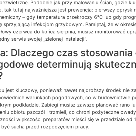
ezwietrzne. Podobnie jak przy malowaniu ścian, gdzie klu
 tak tutaj najważniejsza jest prewencja: pierwszy oprysk
chemiczny – gdy temperatura przekroczy 6°C lub gdy pro
ę sprzyjającą infekcjom grzybowym. Pamiętaj, że w okresi
połowy czerwca do końca sierpnia, musisz monitorować upr
dny serwis swojej „zielonej instalacji”.
a: Dlaczego czas stosowania 
godowe determinują skutecz
?
 jest kluczowy, ponieważ nawet najdroższy środek nie zadz
powiednich warunkach pogodowych, co w budownictwie 
okrym podkładzie. Zabiegi musisz zawsze planować rano 
niu oblotu pszczół i trzmieli, co chroni pożyteczne owad
zności większości preparatów mieści się w przedziale od 
i być sucha przed rozpoczęciem pracy.