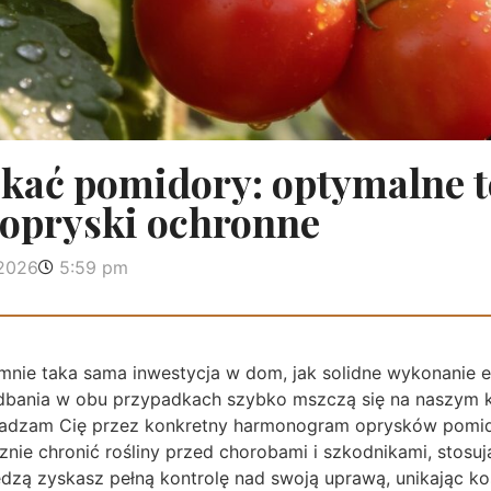
skać pomidory: optymalne t
 opryski ochronne
 2026
5:59 pm
mnie taka sama inwestycja w dom, jak solidne wykonanie e
iedbania w obu przypadkach szybko mszczą się na naszym k
wadzam Cię przez konkretny harmonogram oprysków pomid
cznie chronić rośliny przed chorobami i szkodnikami, sto
edzą zyskasz pełną kontrolę nad swoją uprawą, unikając k