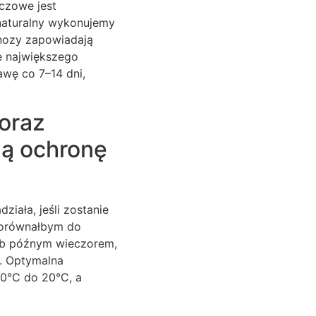
czowe jest
 naturalny wykonujemy
gnozy zapowiadają
e największego
awę co 7–14 dni,
oraz
ną ochronę
iała, jeśli zostanie
porównałbym do
lub późnym wieczorem,
y. Optymalna
10°C do 20°C, a