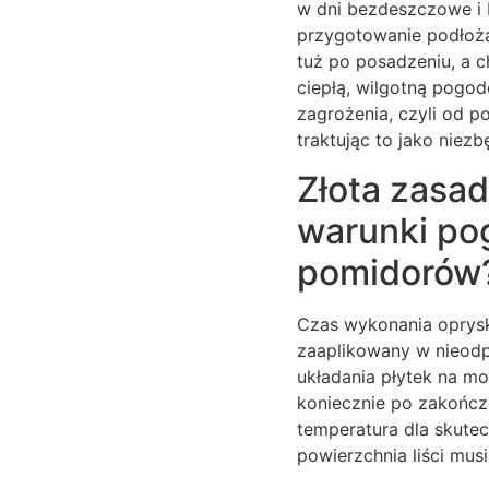
w dni bezdeszczowe i b
przygotowanie podłoża,
tuż po posadzeniu, a 
ciepłą, wilgotną pogod
zagrożenia, czyli od 
traktując to jako niezbę
Złota zasad
warunki po
pomidorów
Czas wykonania oprysku
zaaplikowany w nieod
układania płytek na m
koniecznie po zakończe
temperatura dla skutec
powierzchnia liści mus