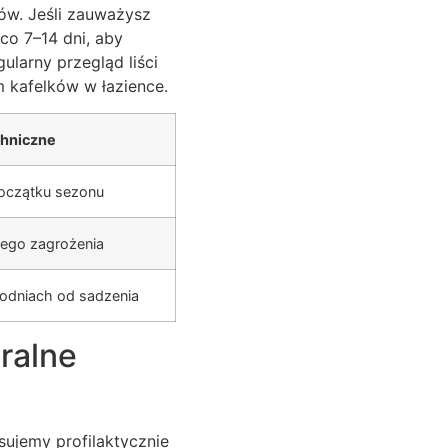
ów. Jeśli zauważysz
co 7–14 dni, aby
ularny przegląd liści
m kafelków w łazience.
chniczne
początku sezonu
zego zagrożenia
godniach od sadzenia
ralne
sujemy profilaktycznie