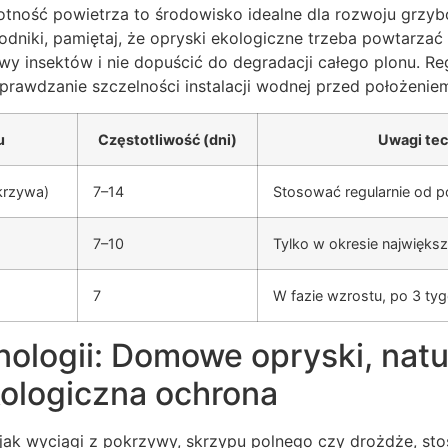
tność powietrza to środowisko idealne dla rozwoju grzyb
dniki, pamiętaj, że opryski ekologiczne trzeba powtarzać 
y insektów i nie dopuścić do degradacji całego plonu. Reg
sprawdzanie szczelności instalacji wodnej przed położenie
u
Częstotliwość (dni)
Uwagi te
krzywa)
7–14
Stosować regularnie od 
7–10
Tylko w okresie najwięks
7
W fazie wzrostu, po 3 ty
ologii: Domowe opryski, natu
kologiczna ochrona
e jak wyciągi z pokrzywy, skrzypu polnego czy drożdże, sto