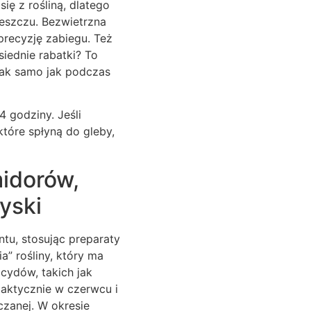
ię z rośliną, dlatego
eszczu. Bezwietrzna
precyzję zabiegu. Też
siednie rabatki? To
tak samo jak podczas
 godziny. Jeśli
które spłyną do gleby,
idorów,
yski
tu, stosując preparaty
a” rośliny, który ma
cydów, takich jak
ilaktycznie w czerwcu i
czanej. W okresie