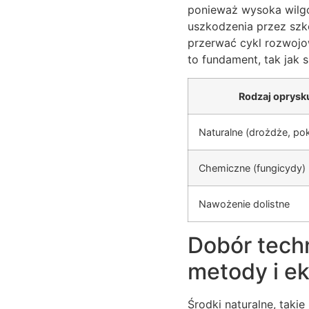
ponieważ wysoka wilgo
uszkodzenia przez szko
przerwać cykl rozwojow
to fundament, tak jak 
Rodzaj oprysk
Naturalne (drożdże, po
Chemiczne (fungicydy)
Nawożenie dolistne
Dobór techn
metody i e
Środki naturalne, taki