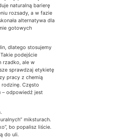
duje naturalną barierę
niu rozsady, a w fazie
skonała alternatywa dla
anie gotowych
ślin, dlatego stosujemy
Takie podejście
 rzadko, ale w
sze sprawdzaj etykietę
rzy pracy z chemią
rodzinę. Często
u – odpowiedź jest
.
uralnych” miksturach.
”, bo popalisz liście.
 do uli.