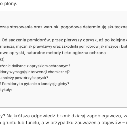
o plony.
o czas stosowania oraz warunki pogodowe determinują skuteczn
Od sadzenia pomidorów, przez pierwszy oprysk, aż po kolejne 
rnarioza, mączniak prawdziwy oraz szkodniki pomidorów jak mszyce i bia
owe opryski, naturalne metody i ekologiczna ochrona
AQ)
żenie dolistne z opryskiem ochronnym?
idory wymagają interwencji chemicznej?
u należy powtórzyć oprysk?
 Pomidory to pytanie o kondycję gleby?
tykuły:
y? Najkrótsza odpowiedź brzmi: działaj zapobiegawczo, 
 gruntu lub tunelu, a w przypadku zauważenia objawów – 