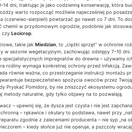
–14 dni, traktując je jako codzienną konserwację, która bu
drożdży warto rozpocząć możliwie najwcześniej po posadze
a (czerwiec–sierpień) powtarzać go nawet co 7 dni. To do
ać chemii w przydomowym ogrodzie, podobnie jak stosow
s
czy
Lecicrop
.
ziowe, takie jak
Miedzian
, to „ciężki sprzęt” w ochronie ro
zy w sezonie wegetacyjnym, zachowując odstępy 7–10 dni. 
 specjalistycznych impregnatów do drewna – używamy ich
ura rośliny wymaga konkretnej ochrony przed infekcją. Zaw
asada równie ważna, co przestrzeganie instrukcji montażu p
gwarantuje bezpieczeństwo spożycia owoców przez Twoją 
iedy Pryskać Pomidory, by nie zniszczyć ekosystemu ogrod
j metody naturalne, gdy tylko objawy na to pozwalają.
wacz – upewnij się, że dysza jest czysta i nie jest zapchana
hronną – rękawice i okulary to podstawa, nawet przy „nat
paratu zgodnie z zaleceniami producenta – nie syp „na oko
eczorem – kiedy słońce już nie operuje, a pszczoły wracają