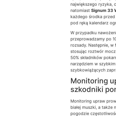
największego ryzyka, c
natomiast
Signum 33
każdego środka przed 
pod ręką kalendarz ogr
W przypadku nawożenia
przeprowadzamy po 10–1
rozsady. Następnie, w
stosując roztwór moczn
50% składników pokarm
narzędziem w szybkim 
szybkowiążących zapr
Monitoring u
szkodniki po
Monitoring upraw prow
białej muszki, a także
pogodzie częstotliwoś