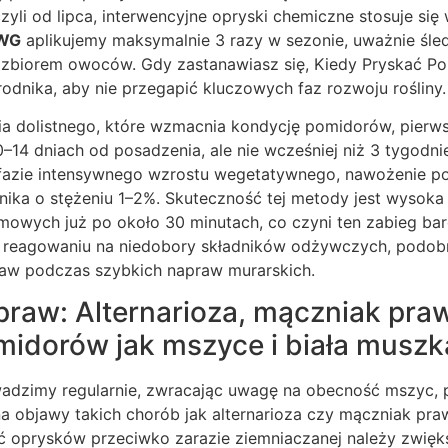
zyli od lipca, interwencyjne opryski chemiczne stosuje się
 WG
aplikujemy maksymalnie 3 razy w sezonie, uważnie śled
zbiorem owoców. Gdy zastanawiasz się, Kiedy Pryskać Po
odnika, aby nie przegapić kluczowych faz rozwoju rośliny.
 dolistnego, które wzmacnia kondycję pomidorów, pierw
4 dniach od posadzenia, ale nie wcześniej niż 3 tygodnie
 fazie intensywnego wzrostu wegetatywnego, nawożenie p
ika o stężeniu 1–2%. Skuteczność tej metody jest wysoka 
owych już po około 30 minutach, co czyni ten zabieg b
reagowaniu na niedobory składników odżywczych, podobn
aw podczas szybkich napraw murarskich.
praw: Alternarioza, mączniak pra
midorów jak mszyce i biała muszk
adzimy regularnie, zwracając uwagę na obecność mszyc, 
 na objawy takich chorób jak alternarioza czy mączniak pra
ć oprysków przeciwko zarazie ziemniaczanej należy zwięks