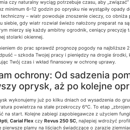
mia czy naturalny wyciąg potrzebuje czasu, aby „związać” s
zez minimum 6–12 godzin po oprysku nie wystąpiły opady d
techniczny – wiatr powoduje znoszenie cieczy, co obniża 
u siebie, gdy wiatr rozwiał świeżo nałożony preparat na są
rym mierzy się każdy ambitny ogrodnik, ceniący precyzję 
 stolarki okiennej.
ieniem do prac sprawdź prognozę pogody na najbliższe 24
puść – szkoda Twojej pracy i pieniędzy na drogie środki, 
ując Twój czas i wkład finansowy w ochronę uprawy.
m ochrony: Od sadzenia pom
szy oprysk, aż po kolejne opr
ysk wykonujemy już po kilku dniach od wysadzenia do grun
tura powietrza na stałe przekroczy 6°C. To etap „zbrojeni
 na start. Kolejne zabiegi zapobiegawcze z użyciem fungi
Opti
,
Carial Flex
czy
Revus 250 SC
, najlepiej wdrożyć prof
ię pierwsze plamy na liściach świadczące o zarazie ziemnia