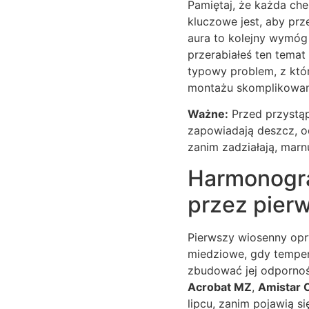
Pamiętaj, że każda che
kluczowe jest, aby pr
aura to kolejny wymóg 
przerabiałeś ten temat 
typowy problem, z któ
montażu skomplikowanej
Ważne:
Przed przystąp
zapowiadają deszcz, od
zanim zadziałają, marn
Harmonogra
przez pierw
Pierwszy wiosenny opr
miedziowe, gdy tempera
zbudować jej odporność
Acrobat MZ
,
Amistar 
lipcu, zanim pojawią s