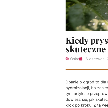
Kiedy pry
skuteczne
Oska
16 czerwca,
Dbanie o ogród to dla 
hydroizolacji, bo zan
tym artykule przepro
dowiesz się, jak skute
krok po kroku. Z tą wi