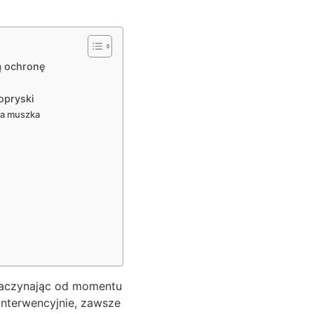
ą ochronę
opryski
ła muszka
zaczynając od momentu
interwencyjnie, zawsze