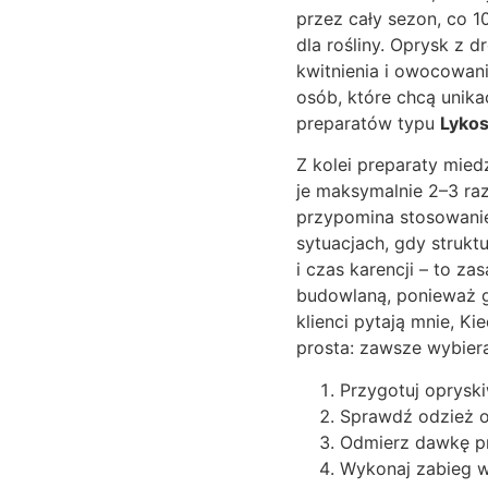
przez cały sezon, co 10
dla rośliny. Oprysk z 
kwitnienia i owocowani
osób, które chcą unik
preparatów typu
Lyko
Z kolei preparaty mied
je maksymalnie 2–3 ra
przypomina stosowanie
sytuacjach, gdy strukt
i czas karencji – to z
budowlaną, ponieważ 
klienci pytają mnie, K
prosta: zawsze wybiera
Przygotuj opryski
Sprawdź odzież oc
Odmierz dawkę pre
Wykonaj zabieg wi