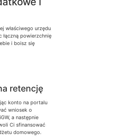
datkowe i
wej właściwego urzędu
ąc łączną powierzchnię
bie i boisz się
na retencję
ąc konto na portalu
wać wniosek o
iGW, a następnie
woli Ci sfinansować
udżetu domowego.