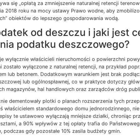
zywa się „opłatą za zmniejszenie naturalnej retencji terenowe
a 2018 roku na mocy ustawy Prawo wodne, aby zmobilizow
h” obiektów do lepszego gospodarowania wodą.
datek od deszczu i jaki jest c
nia podatku deszczowego?
e wyłącznie właścicieli nieruchomości o powierzchni powy
zostało wyłączone z naturalnej retencji, na przykład pop
tem lub betonem. Dodatkowym warunkiem jest brak podłącze
deszczowej lub ogólnospławnej, co w praktyce dotyczy głów
ch magazynów, hal handlowych oraz zarządców dróg publi
nie dementowały plotki o planach rozszerzenia tych przep
steś właścicielem standardowego domu jednorodzinnego, nie
pisy te ustawowo wyłączają mniejsze działki, chroniąc pr
sztami, a 90% wpływów z tej opłaty trafia do Państwowe
 podczas gdy pozostałe 10% zasila budżety gmin.