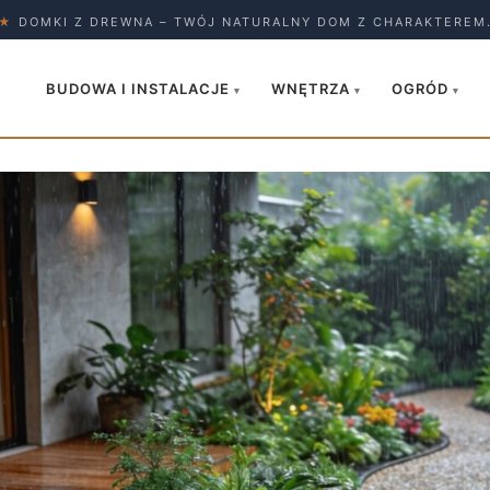
★
DOMKI Z DREWNA – TWÓJ NATURALNY DOM Z CHARAKTEREM
BUDOWA I INSTALACJE
WNĘTRZA
OGRÓD
▾
▾
▾