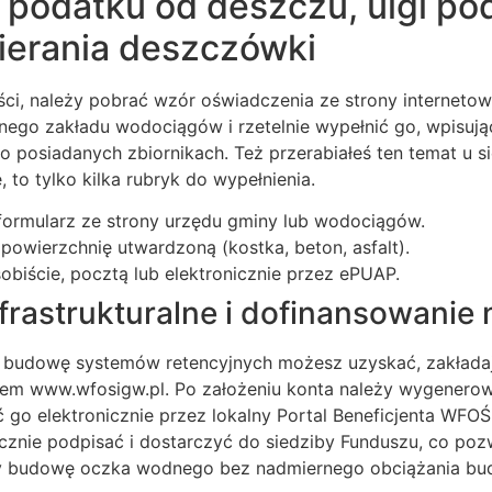
 podatku od deszczu, ulgi po
ierania deszczówki
ści, należy pobrać wzór oświadczenia ze strony interneto
lnego zakładu wodociągów i rzetelnie wypełnić go, wpisuj
 posiadanych zbiornikach. Też przerabiałeś ten temat u sie
, to tylko kilka rubryk do wypełnienia.
 formularz ze strony urzędu gminy lub wodociągów.
powierzchnię utwardzoną (kostka, beton, asfalt).
biście, pocztą lub elektronicznie przez ePUAP.
frastrukturalne i dofinansowanie 
 budowę systemów retencyjnych możesz uzyskać, zakładaj
sem www.wfosigw.pl. Po założeniu konta należy wygenero
 go elektronicznie przez lokalny Portal Beneficjenta WFOŚ
znie podpisać i dostarczyć do siedziby Funduszu, co poz
y budowę oczka wodnego bez nadmiernego obciążania b