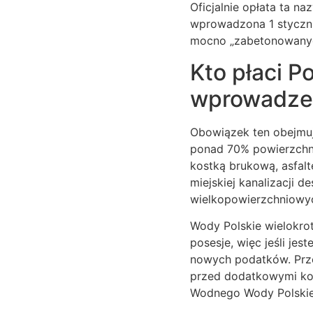
Oficjalnie opłata ta na
wprowadzona 1 styczni
mocno „zabetonowanyc
Kto płaci Po
wprowadze
Obowiązek ten obejmuj
ponad 70% powierzchni 
kostką brukową, asfal
miejskiej kanalizacji 
wielkopowierzchniowy
Wody Polskie wielokrot
posesje, więc jeśli je
nowych podatków. Prze
przed dodatkowymi ko
Wodnego Wody Polskie,