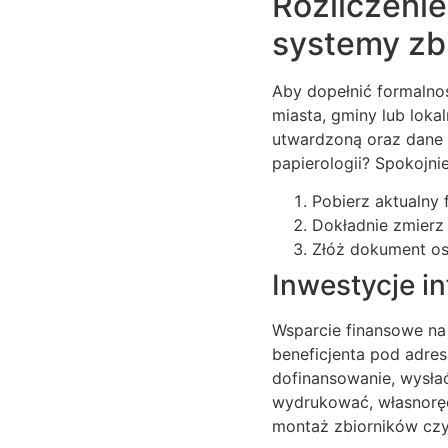
Rozliczenie
systemy zb
Aby dopełnić formalno
miasta, gminy lub loka
utwardzoną oraz dane o
papierologii? Spokojnie
Pobierz aktualny
Dokładnie zmierz 
Złóż dokument oso
Inwestycje in
Wsparcie finansowe na
beneficjenta pod adre
dofinansowanie, wysłać
wydrukować, własnoręc
montaż zbiorników cz