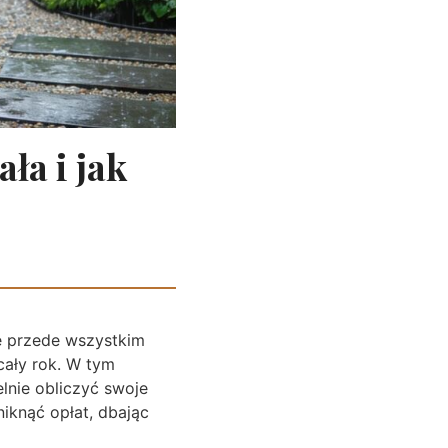
ała i jak
le przede wszystkim
cały rok. W tym
lnie obliczyć swoje
niknąć opłat, dbając