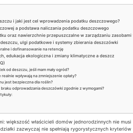
eszczu i jaki jest cel wprowadzenia podatku deszczowego?
czowej a podstawa naliczania podatku deszczowego
datku oraz nawierzchnie przepuszczalne w zarządzaniu zasobam
 deszczu, ulgi podatkowe i systemy zbierania deszczówki
uralne i dofinansowanie na retencję
, edukacja ekologiczna i zmiany klimatyczne a deszcz
AQ)
tek od deszczu, jeśli mam mały ogród?
realnie wpływają na zmniejszenie opłaty?
 jest bezpieczna dla roślin?
e braku odprowadzania deszczówki zgodnie z wymogami?
tykuły:
i: większość właścicieli domów jednorodzinnych nie musi 
działki zazwyczaj nie spełniają rygorystycznych kryterió