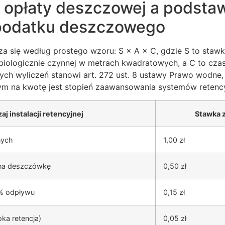
opłaty deszczowej a podsta
 podatku deszczowego
za się według prostego wzoru: S × A × C, gdzie S to staw
biologicznie czynnej w metrach kwadratowych, a C to czas 
ych wyliczeń stanowi art. 272 ust. 8 ustawy Prawo wodne
m na kwotę jest stopień zaawansowania systemów retency
aj instalacji retencyjnej
Stawka z
nych
1,00 zł
 na deszczówkę
0,50 zł
0% odpływu
0,15 zł
ka retencja)
0,05 zł