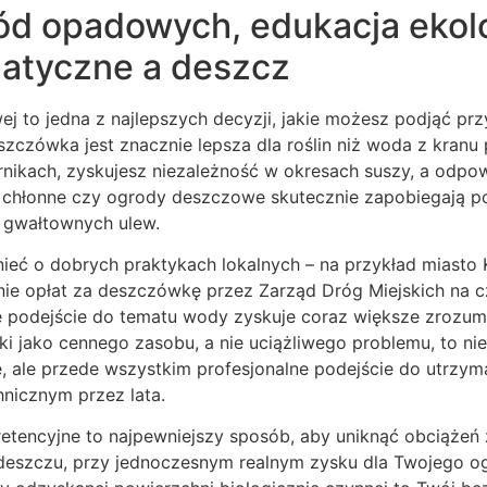
ód opadowych, edukacja ekolo
matyczne a deszcz
j to jedna z najlepszych decyzji, jakie możesz podjąć pr
zówka jest znacznie lepsza dla roślin niż woda z kranu p
rnikach, zyskujesz niezależność w okresach suszy, a odpo
chłonne czy ogrody deszczowe skutecznie zapobiegają pod
gwałtownych ulew.
eć o dobrych praktykach lokalnych – na przykład miasto K
nie opłat za deszczówkę przez Zarząd Dróg Miejskich na c
 podejście do tematu wody zyskuje coraz większe zrozum
 jako cennego zasobu, a nie uciążliwego problemu, to nie
e, ale przede wszystkim profesjonalne podejście do utrz
nicznym przez lata.
retencyjne to najpewniejszy sposób, aby uniknąć obciążeń
deszczu, przy jednoczesnym realnym zysku dla Twojego og