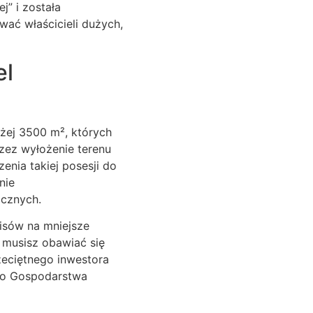
j” i została
ać właścicieli dużych,
el
żej 3500 m², których
rzez wyłożenie terenu
nia takiej posesji do
nie
cznych.
isów na mniejsze
 musisz obawiać się
zeciętnego inwestora
go Gospodarstwa