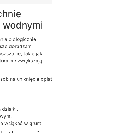
chnie
i wodnymi
nia biologicznie
awsze doradzam
szczalne, takie jak
uralnie zwiększają
sób na uniknięcie opłat
działki.
owym.
e wsiąkać w grunt.