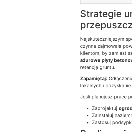
Strategie u
przepuszcz
Najskuteczniejszym spo
czynna zajmowała powy
klientom, by zamiast s
ażurowe płyty beton
retencję gruntu.
Zapamiętaj:
Odłączenie
lokalnych i pozyskani
Jeśli planujesz prace 
Zaprojektuj
ogro
Zainstaluj nazie
Zastosuj podsypk