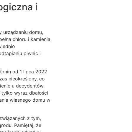
giczna i
zy urządzaniu domu,
ełna chloru i kamienia.
wiednio
tapianiu piwnic i
onin od 1 lipca 2022
zas nieokreślony, co
ienie u decydentów.
 tylko wyraz dbałości
ymania własnego domu w
 związanych z tym,
rodu. Pamiętaj, że