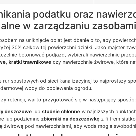
nikania podatku oraz nawierz
alne w zarządzaniu zasobam
sobem na uniknięcie opłat jest dbanie o to, aby powierzch
żej 30% całkowitej powierzchni działki. Jako majster z
zczelnie betonować podjazd, wybierali nawierzchnie przepu
owe
,
kratki trawnikowe
czy nawierzchnie żwirowe, które nat
 rur spustowych od sieci kanalizacyjnej to najprostszy spo
e darmowej wody do podlewania ogrodu.
przy retencji, warto przygotować się w następujący sposób:
dy deszczowe
lub
studnie chłonne
w najniższych punktach 
mne lub podziemne
zbiorniki na deszczówkę
z filtrem siatk
ę żwirową pod nawierzchniami, aby woda mogła swobodni