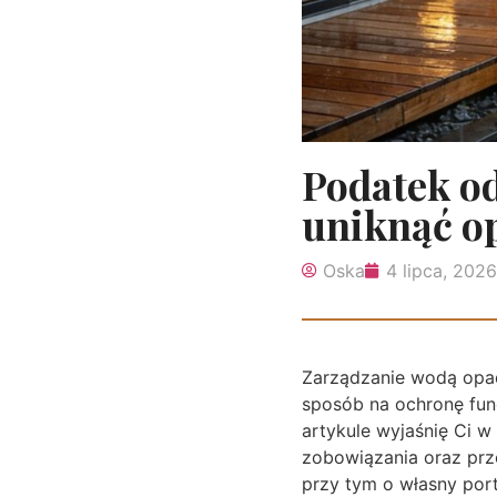
Podatek od 
uniknąć o
Oska
4 lipca, 2026
Zarządzanie wodą opad
sposób na ochronę fun
artykule wyjaśnię Ci w
zobowiązania oraz prze
przy tym o własny port