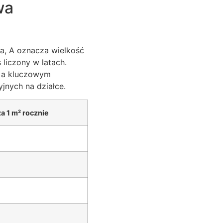
wa
ka, A oznacza wielkość
liczony w latach.
, a kluczowym
jnych na działce.
a 1 m² rocznie