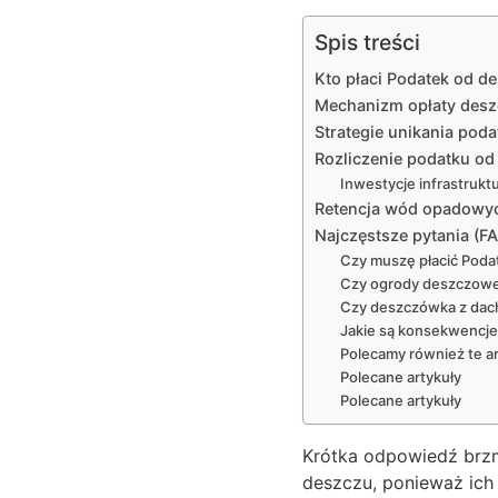
Spis treści
Kto płaci Podatek od d
Mechanizm opłaty desz
Strategie unikania po
Rozliczenie podatku od
Inwestycje infrastrukt
Retencja wód opadowych
Najczęstsze pytania (F
Czy muszę płacić Poda
Czy ogrody deszczowe 
Czy deszczówka z dachu
Jakie są konsekwencj
Polecamy również te ar
Polecane artykuły
Polecane artykuły
Krótka odpowiedź brzm
deszczu, ponieważ ich 