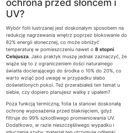
ochrona przed słońcem i
UV?
Wybór folii lustrzanej jest doskonałym sposobem na
redukcję nagrzewania wnętrz poprzez blokowanie do
82% energii słonecznej, co może obniżyć
temperaturę w pomieszczeniu nawet o
8 stopni
Celsjusza
. Jako praktyk muszę jednak zaznaczyć, że
wiąże się to z ograniczeniem ilości naturalnego
światła docierającego do środka o 10% do 20%, co
warto wziąć pod uwagę w przypadku słabo
doświetlonych pokoi. Też przerabiałeś ten temat u
siebie, czy dopiero planujesz walkę z upałem?
Poza funkcją termiczną, folia ta stanowi doskonałą
ochronę wyposażenia przed blaknięciem, gdyż
filtruje do 99% szkodliwego promieniowania UV.
Dodatkowo, w razie nieszczęśliwego wypadku i
stłuczenia szyby, materiał ten utrzymuje odłamki