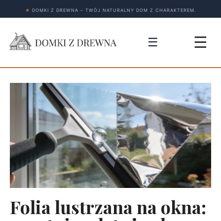
★
DOMKI Z DREWNA – TWÓJ NATURALNY DOM Z CHARAKTEREM.
☰
☰
Folia lustrzana na okna: