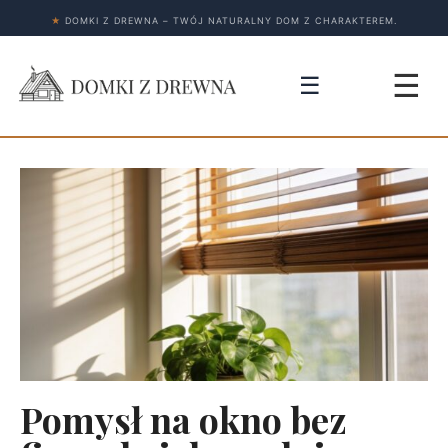
★
DOMKI Z DREWNA – TWÓJ NATURALNY DOM Z CHARAKTEREM.
☰
☰
Pomysł na okno bez