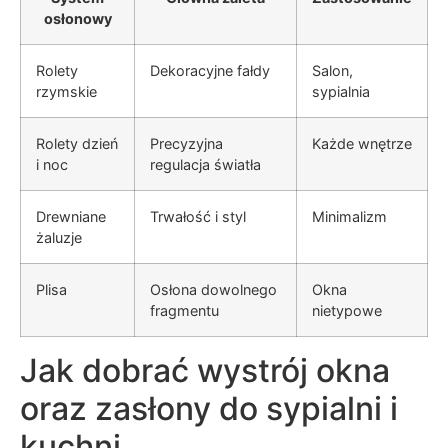
osłonowy
Rolety
Dekoracyjne fałdy
Salon,
rzymskie
sypialnia
Rolety dzień
Precyzyjna
Każde wnętrze
i noc
regulacja światła
Drewniane
Trwałość i styl
Minimalizm
żaluzje
Plisa
Osłona dowolnego
Okna
fragmentu
nietypowe
Jak dobrać wystrój okna
oraz zasłony do sypialni i
kuchni