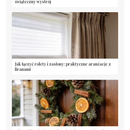
świąteczny wystrój
Jak łączyć rolety i zasłony: praktyczne aranżacje z
firanami