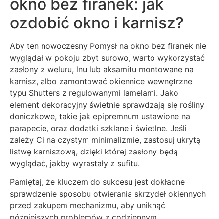
okno bez firanek: jak
ozdobić okno i karnisz?
Aby ten nowoczesny Pomysł na okno bez firanek nie
wyglądał w pokoju zbyt surowo, warto wykorzystać
zasłony z weluru, lnu lub aksamitu montowane na
karnisz, albo zamontować okiennice wewnętrzne
typu Shutters z regulowanymi lamelami. Jako
element dekoracyjny świetnie sprawdzają się rośliny
doniczkowe, takie jak epipremnum ustawione na
parapecie, oraz dodatki szklane i świetlne. Jeśli
zależy Ci na czystym minimalizmie, zastosuj ukrytą
listwę karniszową, dzięki której zasłony będą
wyglądać, jakby wyrastały z sufitu.
Pamiętaj, że kluczem do sukcesu jest dokładne
sprawdzenie sposobu otwierania skrzydeł okiennych
przed zakupem mechanizmu, aby uniknąć
późniejszych problemów z codziennym