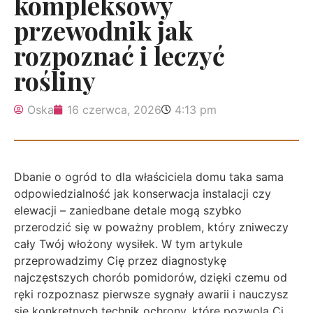
kompleksowy
przewodnik jak
rozpoznać i leczyć
rośliny
Oska
16 czerwca, 2026
4:13 pm
Dbanie o ogród to dla właściciela domu taka sama
odpowiedzialność jak konserwacja instalacji czy
elewacji – zaniedbane detale mogą szybko
przerodzić się w poważny problem, który zniweczy
cały Twój włożony wysiłek. W tym artykule
przeprowadzimy Cię przez diagnostykę
najczęstszych chorób pomidorów, dzięki czemu od
ręki rozpoznasz pierwsze sygnały awarii i nauczysz
się konkretnych technik ochrony, które pozwolą Ci