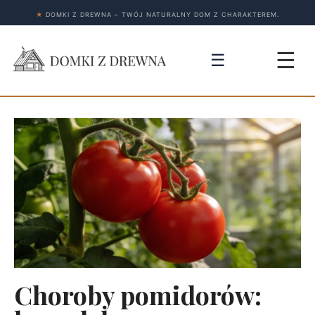
★
DOMKI Z DREWNA – TWÓJ NATURALNY DOM Z CHARAKTEREM.
☰
☰
Choroby pomidorów: