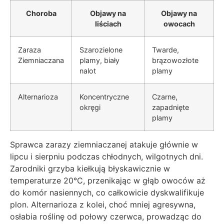
Choroba
Objawy na
Objawy na
liściach
owocach
Zaraza
Szarozielone
Twarde,
Ziemniaczana
plamy, biały
brązowozłote
nalot
plamy
Alternarioza
Koncentryczne
Czarne,
okręgi
zapadnięte
plamy
Sprawca zarazy ziemniaczanej atakuje głównie w
lipcu i sierpniu podczas chłodnych, wilgotnych dni.
Zarodniki grzyba kiełkują błyskawicznie w
temperaturze 20°C, przenikając w głąb owoców aż
do komór nasiennych, co całkowicie dyskwalifikuje
plon. Alternarioza z kolei, choć mniej agresywna,
osłabia roślinę od połowy czerwca, prowadząc do