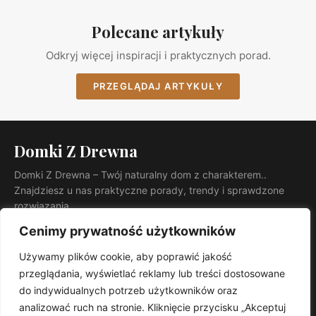
Polecane artykuły
Odkryj więcej inspiracji i praktycznych porad.
PRZEGLĄDAJ ARTYKUŁY
Domki Z Drewna
Domki Z Drewna – Twój naturalny dom z charakterem..
Znajdziesz u nas praktyczne porady, trendy i sprawdzone
rozwiązania.
KATEGORIE
Cenimy prywatność użytkowników
Ogród
Używamy plików cookie, aby poprawić jakość
INFORMACJE
przeglądania, wyświetlać reklamy lub treści dostosowane
Kontakt
do indywidualnych potrzeb użytkowników oraz
Mapa witryny
analizować ruch na stronie. Kliknięcie przycisku „Akceptuj