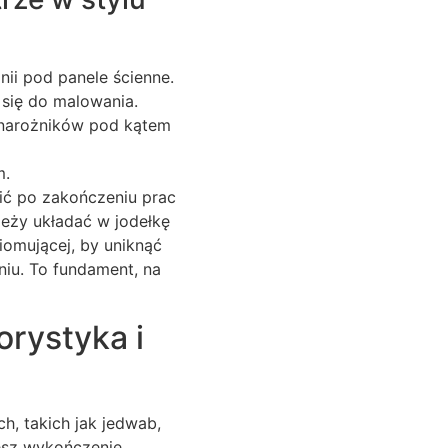
nii pod panele ścienne.
e się do malowania.
a narożników pod kątem
m.
zić po zakończeniu prac
leży układać w jodełkę
omującej, by uniknąć
iu. To fundament, na
rystyka i
h, takich jak jedwab,
jesz wykończenie