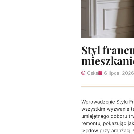
Styl franc
mieszkani
Oska
6 lipca, 2026
Wprowadzenie Stylu Fr
wszystkim wyzwanie t
umiejętnego doboru tr
remontu, pokazując ja
błędów przy aranżacji