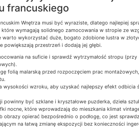
u francuskiego
ancuskim Wnętrza musi być wyraziste, dlatego najlepiej spr
, które wymagają solidnego zamocowania w stropie ze wzgl
e warto wykorzystać duże, bogato zdobione lustra w złoty
 powiększają przestrzeń i dodają jej głębi.
mocowania na suficie i sprawdź wytrzymałość stropu (przy
owych).
gę folią malarską przed rozpoczęciem prac montażowych,
tu.
 na wysokości wzroku, aby uzyskać najlepszy efekt odbicia 
i powinny być szklane i kryształowe puzderka, dzieła sztuki
fki nocne, które wprowadzają do mieszkania klimat vintage
b obrazy opierać bezpośrednio o podłogę, co jest sprawd
jącym na łatwą zmianę ekspozycji bez konieczności ingere