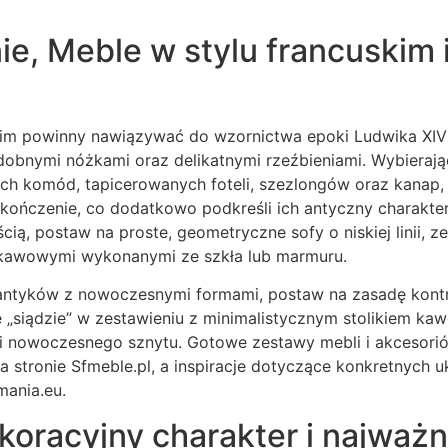
, Meble w stylu francuskim i
kim powinny nawiązywać do wzornictwa epoki Ludwika XIV 
dobnymi nóżkami oraz delikatnymi rzeźbieniami. Wybierają
ch komód, tapicerowanych foteli, szezlongów oraz kanap,
kończenie, co dodatkowo podkreśli ich antyczny charakter
ią, postaw na proste, geometryczne sofy o niskiej linii, ze
 kawowymi wykonanymi ze szkła lub marmuru.
antyków z nowoczesnymi formami, postaw na zasadę kontra
 „siądzie” w zestawieniu z minimalistycznym stolikiem ka
i nowoczesnego sznytu. Gotowe zestawy mebli i akcesoriów
na stronie Sfmeble.pl, a inspiracje dotyczące konkretnych
mania.eu.
koracyjny charakter i najważn