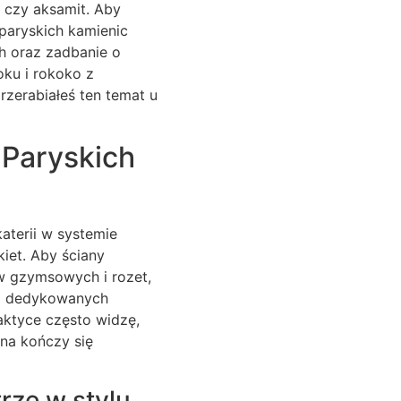
r czy aksamit. Aby
paryskich kamienic
h oraz zadbanie o
oku i rokoko z
erabiałeś ten temat u
 Paryskich
aterii w systemie
iet. Aby ściany
w gzymsowych i rozet,
ia dedykowanych
aktyce często widzę,
wna kończy się
rze w stylu