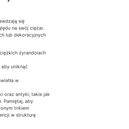
awdzają się
ędu na swój ciężar.
ch lub dekoracyjnych
 ciężkich żyrandolach
 aby uniknąć
światła w
 oraz antyki, takie jak
. Pamiętaj, aby
zonym trikiem
ncji w strukturę