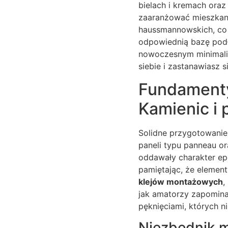
bielach i kremach oraz
zaaranżować mieszkani
haussmannowskich, co 
odpowiednią bazę podło
nowoczesnym minimali
siebie i zastanawiasz 
Fundamenty 
Kamienic i
Solidne przygotowanie
paneli typu panneau o
oddawały charakter ep
pamiętając, że elemen
klejów montażowych
,
jak amatorzy zapominaj
pęknięciami, których ni
Niezbędnik m