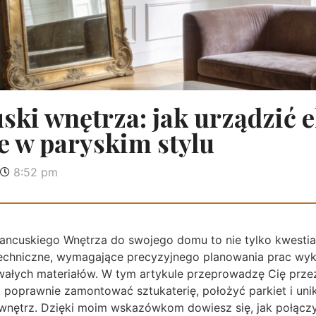
uski wnętrza: jak urządzić 
e w paryskim stylu
8:52 pm
ancuskiego Wnętrza do swojego domu to nie tylko kwestia 
echniczne, wymagające precyzyjnego planowania prac wy
wałych materiałów. W tym artykule przeprowadzę Cię prze
k poprawnie zamontować sztukaterię, położyć parkiet i un
 wnętrz. Dzięki moim wskazówkom dowiesz się, jak połączy