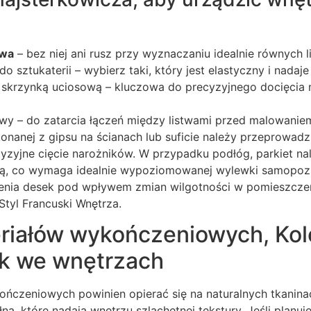
owa
– bez niej ani rusz przy wyznaczaniu idealnie równych li
o sztukaterii – wybierz taki, który jest elastyczny i nadaj
w. skrzynką uciosową – kluczowa do precyzyjnego docięci
wy – do zatarcia łączeń między listwami przed malowanie
onanej z gipsu na ścianach lub suficie należy przeprowad
yzyjne cięcie narożników. W przypadku podłóg, parkiet na
ką, co wymaga idealnie wypoziomowanej wylewki samopozi
ienia desek pod wpływem zmian wilgotności w pomieszczen
Styl Francuski Wnętrza.
riałów wykończeniowych, Kolo
yk we wnętrzach
ńczeniowych powinien opierać się na naturalnych tkaninac
łna, które nadają wnętrzu szlachetnej tekstury. Jeśli planu