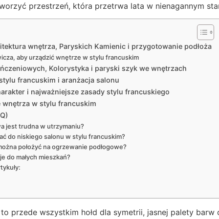
tworzyć przestrzeń, która przetrwa lata w nienagannym sta
itektura wnętrza, Paryskich Kamienic i przygotowanie podłoża
cza, aby urządzić wnętrze w stylu francuskim
czeniowych, Kolorystyka i paryski szyk we wnętrzach
tylu francuskim i aranżacja salonu
arakter i najważniejsze zasady stylu francuskiego
e wnętrza w stylu francuskim
AQ)
a jest trudna w utrzymaniu?
ać do niskiego salonu w stylu francuskim?
 można położyć na ogrzewanie podłogowe?
uje do małych mieszkań?
tykuły:
 to przede wszystkim hołd dla symetrii, jasnej palety barw