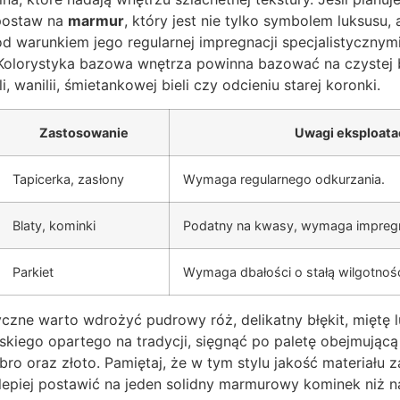
 postaw na
marmur
, który jest nie tylko symbolem luksusu,
d warunkiem jego regularnej impregnacji specjalistycznym
Kolorystyka bazowa wnętrza powinna bazować na czystej bi
i, wanilii, śmietankowej bieli czy odcieniu starej koronki.
Zastosowanie
Uwagi eksploata
Tapicerka, zasłony
Wymaga regularnego odkurzania.
Blaty, kominki
Podatny na kwasy, wymaga impregn
Parkiet
Wymaga dbałości o stałą wilgotnoś
czne warto wdrożyć pudrowy róż, delikatny błękit, miętę l
kiego opartego na tradycji, sięgnąć po paletę obejmującą r
rebro oraz złoto. Pamiętaj, że w tym stylu jakość materiał
lepiej postawić na jeden solidny marmurowy kominek niż na 