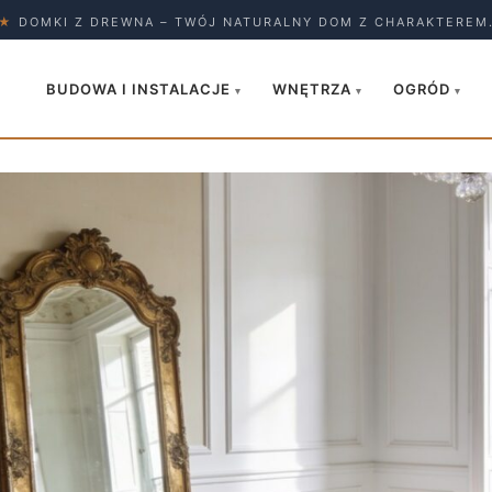
★
DOMKI Z DREWNA – TWÓJ NATURALNY DOM Z CHARAKTEREM
BUDOWA I INSTALACJE
WNĘTRZA
OGRÓD
▾
▾
▾