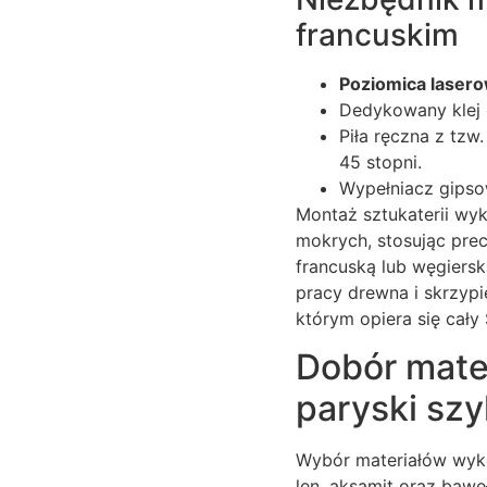
francuskim
Poziomica laser
Dedykowany klej d
Piła ręczna z tz
45 stopni.
Wypełniacz gipso
Montaż sztukaterii wyk
mokrych, stosując prec
francuską lub węgiers
pracy drewna i skrzyp
którym opiera się cały 
Dobór mate
paryski sz
Wybór materiałów wyko
len, aksamit oraz bawe