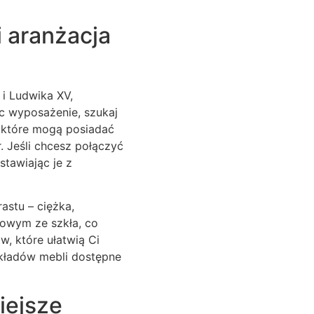
 aranżacja
i Ludwika XV,
c wyposażenie, szukaj
 które mogą posiadać
. Jeśli chcesz połączyć
stawiając je z
stu – ciężka,
wowym ze szkła, co
, które ułatwią Ci
 układów mebli dostępne
iejsze