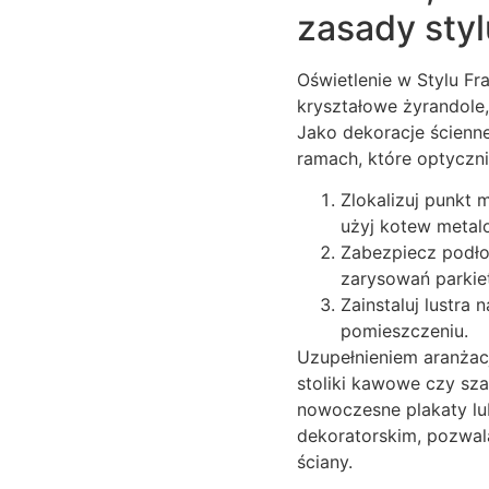
zasady styl
Oświetlenie w Stylu Fr
kryształowe żyrandole
Jako dekoracje ścienn
ramach, które optycznie
Zlokalizuj punkt 
użyj kotew metal
Zabezpiecz podło
zarysowań parkie
Zainstaluj lustra
pomieszczeniu.
Uzupełnieniem aranżacj
stoliki kawowe czy sza
nowoczesne plakaty lu
dekoratorskim, pozwala
ściany.