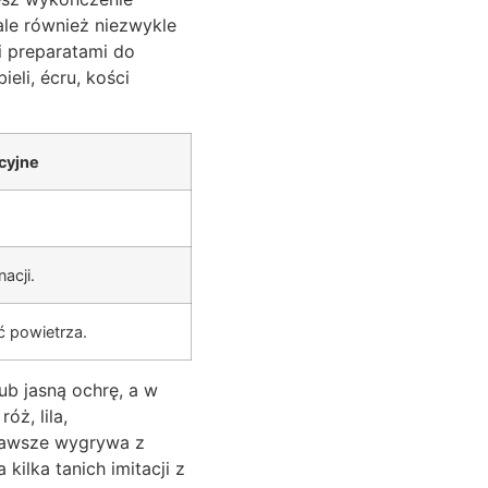
 ale również niezwykle
i preparatami do
eli, écru, kości
cyjne
acji.
ć powietrza.
ub jasną ochrę, a w
óż, lila,
u zawsze wygrywa z
kilka tanich imitacji z