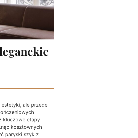
eleganckie
estetyki, ale przede
kończeniowych i
z kluczowe etapy
iknąć kosztownych
ć paryski szyk z