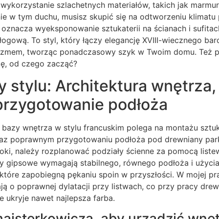
 wykorzystanie szlachetnych materiałów, takich jak marmu
e w tym duchu, musisz skupić się na odtworzeniu klimatu 
oznacza wyeksponowanie sztukaterii na ścianach i sufitac
gową. To styl, który łączy elegancję XVIII-wiecznego bar
zmem, tworząc ponadczasowy szyk w Twoim domu. Też prz
się, od czego zacząć?
stylu: Architektura wnętrza,
 przygotowanie podłoża
 bazy wnętrza w stylu francuskim polega na montażu sztuk
raz poprawnym przygotowaniu podłoża pod drewniany park
oki, należy rozplanować podziały ścienne za pomocą liste
ty gipsowe wymagają stabilnego, równego podłoża i użyc
 które zapobiegną pękaniu spoin w przyszłości. W mojej pr
ą o poprawnej dylatacji przy listwach, co przy pracy dre
e ukryje nawet najlepsza farba.
ajsterkowicza, aby urządzić wnęt