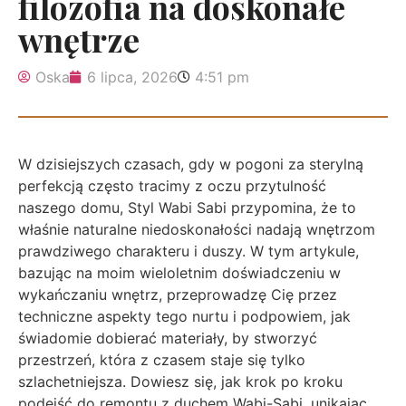
filozofia na doskonałe
wnętrze
Oska
6 lipca, 2026
4:51 pm
W dzisiejszych czasach, gdy w pogoni za sterylną
perfekcją często tracimy z oczu przytulność
naszego domu, Styl Wabi Sabi przypomina, że to
właśnie naturalne niedoskonałości nadają wnętrzom
prawdziwego charakteru i duszy. W tym artykule,
bazując na moim wieloletnim doświadczeniu w
wykańczaniu wnętrz, przeprowadzę Cię przez
techniczne aspekty tego nurtu i podpowiem, jak
świadomie dobierać materiały, by stworzyć
przestrzeń, która z czasem staje się tylko
szlachetniejsza. Dowiesz się, jak krok po kroku
podejść do remontu z duchem Wabi-Sabi, unikając