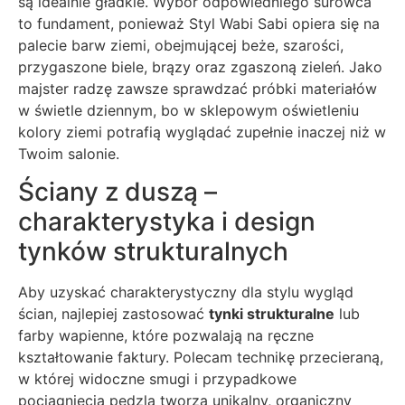
są idealnie gładkie. Wybór odpowiedniego surowca
to fundament, ponieważ Styl Wabi Sabi opiera się na
palecie barw ziemi, obejmującej beże, szarości,
przygaszone biele, brązy oraz zgaszoną zieleń. Jako
majster radzę zawsze sprawdzać próbki materiałów
w świetle dziennym, bo w sklepowym oświetleniu
kolory ziemi potrafią wyglądać zupełnie inaczej niż w
Twoim salonie.
Ściany z duszą –
charakterystyka i design
tynków strukturalnych
Aby uzyskać charakterystyczny dla stylu wygląd
ścian, najlepiej zastosować
tynki strukturalne
lub
farby wapienne, które pozwalają na ręczne
kształtowanie faktury. Polecam technikę przecieraną,
w której widoczne smugi i przypadkowe
pociągnięcia pędzla tworzą unikalny, organiczny