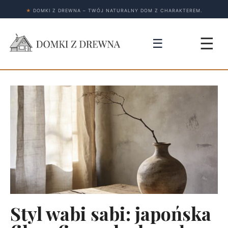
★
DOMKI Z DREWNA – TWÓJ NATURALNY DOM Z CHARAKTEREM.
☰
☰
Styl wabi sabi: japońska