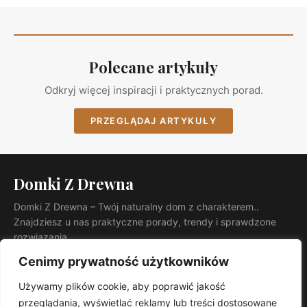
Polecane artykuły
Odkryj więcej inspiracji i praktycznych porad.
PRZEGLĄDAJ ARTYKUŁY
Domki Z Drewna
Domki Z Drewna – Twój naturalny dom z charakterem..
Znajdziesz u nas praktyczne porady, trendy i sprawdzone
rozwiązania.
KATEGORIE
Cenimy prywatność użytkowników
Ogród
Używamy plików cookie, aby poprawić jakość
INFORMACJE
przeglądania, wyświetlać reklamy lub treści dostosowane