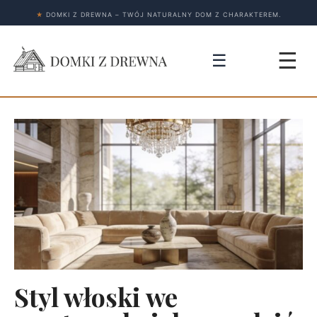
★
DOMKI Z DREWNA – TWÓJ NATURALNY DOM Z CHARAKTEREM.
☰
☰
Styl włoski we